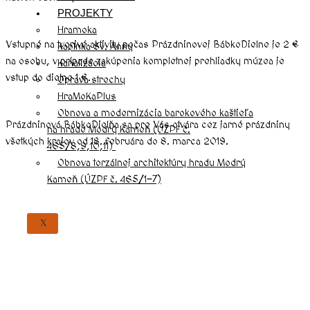
PROJEKTY
Hramoka
Vstupné na tvorivé aktivity počas Prázdninovej BábkoDielne je 2 €
Kaplnka Sv. Anny
na osobu, v prípade zakúpenia kompletnej prehliadky múzea je
Kanalizácia
vstup do dielne 1 €.
Oprava strechy
HraMoKaPlus
Obnova a modernizácia barokového kaštieľa
Prázdninová BábkoDielňa sa pre Vás otvára cez jarné prázdniny
na hrade Modrý Kameň (ÚZPF č.
všetkých krajov od 18. februára do 8. marca 2019.
465/8,9,10,11)
Obnova torzálnej architektúry hradu Modrý
Kameň (ÚZPF č. 465/1-7)
X