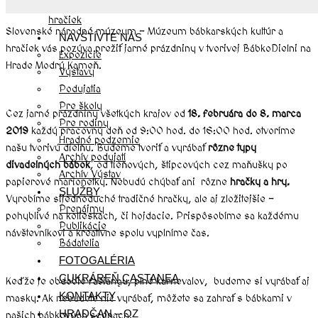
História múzea bábkarských kultúr a
hračiek
Slovenské národné múzeum – Múzeum bábkarských kultúr a
NAVŠTÍVTE NÁS
hračiek vás pozýva prežiť jarné prázdniny v tvorivej BábkoDielni na
Expozície
Hrade Modrý Kameň.
Výstavy
Podujatia
Pre školy
Cez jarné prázdniny všetkých krajov od
18. februára do 8. marca
Pre rodiny
2019
každý pracovný deň od 9:00 hod. do 16:00 hod. otvoríme
Hradné podzemie
našu tvorivú dielňu. Budeme tvoriť a vyrábať
rôzne typy
Archív podujatí
divadelných bábok
, od tieňových, štipcových cez maňušky po
Archív Výstav
papierové marionetky. Nebudú chýbať ani rôzne
hračky a hry.
SLUŽBY
Vyrobíme sijednoduché tradičné hračky, ale aj zložitejšie –
Prenájmy
pohyblivé na kolieskach, či hojdacie. Prispôsobíme sa každému
Publikácie
návštevníkovi a kreatívne spolu vyplníme čas.
Bádatelia
FOTOGALÉRIA
CUKRÁREŇ CASTANEA
Keďže je obdobie fašiangu, plné karnevalov, budeme si vyrábať aj
KONTAKTY
masky. Ak nebudete nič vyrábať, môžete sa zahrať s bábkami v
HRADČAN – OZ
našich bábkových scénach.