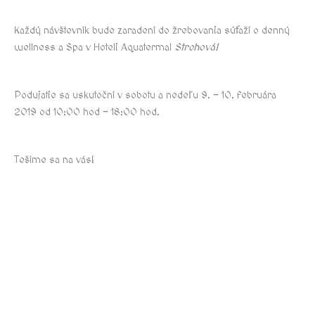
Každý návštevník bude zaradení do žrebovania súťaží o denný
wellness a Spa v Hoteli Aquatermal
Strehová!
Podujatie sa uskutoční v sobotu a nedeľu 9. – 10. februára
2019 od 10:00 hod – 18:00 hod.
Tešíme sa na vás!