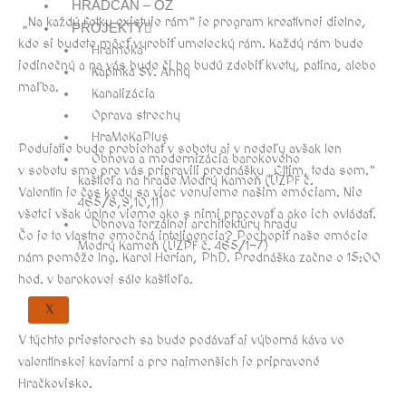
HRADČAN – OZ
„Na každú fotku existuje rám“ je program kreatívnej dielne,
PROJEKTY
kde si budete môcť vyrobiť umelecký rám. Každý rám bude
Hramoka
jedinečný a na vás bude či ho budú zdobiť kvety, patina, alebo
Kaplnka Sv. Anny
maľba.
Kanalizácia
Oprava strechy
HraMoKaPlus
Podujatie bude prebiehať v sobotu aj v nedeľu avšak len
Obnova a modernizácia barokového
v sobotu sme pre vás pripravili prednášku „Cítim, teda som.“
kaštieľa na hrade Modrý Kameň (ÚZPF č.
Valentín je čas kedy sa viac venujeme našim emóciam. Nie
465/8,9,10,11)
všetci však úplne vieme ako s nimi pracovať a ako ich ovládať.
Obnova torzálnej architektúry hradu
Čo je to vlastne emočná inteligencia? Pochopiť naše emócie
Modrý Kameň (ÚZPF č. 465/1-7)
nám pomôže Ing. Karol Herian, PhD. Prednáška začne o 15:00
hod. v barokovej sále kaštieľa.
X
V týchto priestoroch sa bude podávať aj výborná káva vo
valentínskej kaviarni a pre najmenších je pripravené
Hračkovisko.