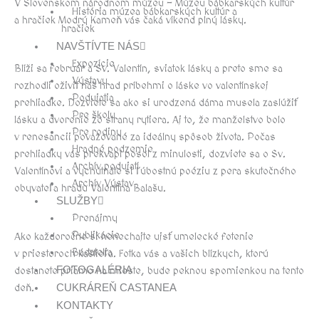
V Slovenskom národnom múzeu – Múzeu bábkarských kultúr
História múzea bábkarských kultúr a
a hračiek Modrý Kameň vás čaká víkend plný lásky.
hračiek
NAVŠTÍVTE NÁS
Expozície
Blíži sa február a Sv. Valentín, sviatok lásky a preto sme sa
Výstavy
rozhodli oživiť náš hrad príbehmi o láske vo valentínskej
Podujatia
prehliadke. Dozviete sa ako si urodzená dáma musela zaslúžiť
Pre školy
lásku a dvorenie zo strany rytiera. Aj to, že manželstvo bolo
Pre rodiny
v renesancii považované za ideálny spôsob života. Počas
Hradné podzemie
prehliadky vás prekvapí posol z minulosti, dozviete sa o Sv.
Archív podujatí
Valentínovi a vychutnáte si ľúbostnú poéziu z pera skutočného
Archív Výstav
obyvateľa hradu Valentína Balašu.
SLUŽBY
Prenájmy
Publikácie
Ako každoročne si nenechajte ujsť umelecké fotenie
Bádatelia
v priestoroch kaštieľa. Fotka vás a vašich blízkych, ktorú
FOTOGALÉRIA
dostanete priamo na mieste, bude peknou spomienkou na tento
CUKRÁREŇ CASTANEA
deň.
KONTAKTY