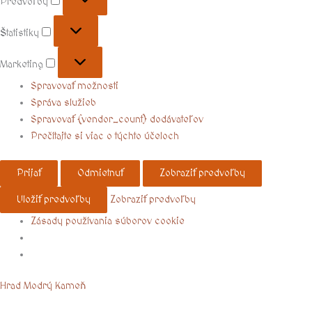
Predvoľby
Štatistiky
Marketing
Spravovať možnosti
Správa služieb
Spravovať {vendor_count} dodávateľov
Prečítajte si viac o týchto účeloch
Prijať
Odmietnuť
Zobraziť predvoľby
Uložiť predvoľby
Zobraziť predvoľby
Zásady používania súborov cookie
Menu
Hrad Modrý Kameň