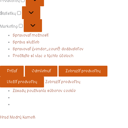
Predvoľby
Štatistiky
Marketing
Spravovať možnosti
Správa služieb
Spravovať {vendor_count} dodávateľov
Prečítajte si viac o týchto účeloch
Prijať
Odmietnuť
Zobraziť predvoľby
Uložiť predvoľby
Zobraziť predvoľby
Zásady používania súborov cookie
Menu
Hrad Modrý Kameň