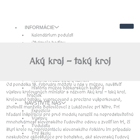
INFORMÁCIE
Kalendárium podujatí
Otváracie hodiny
Cenník
Kontakty
Aký kraj – taký kroj
Návštevnícky poriadok
O NÁS
História hradu Modrý Kameň
Od pondelka 18. februára môžete u nás v múzeu, navštíviť
História múzea bábkarských kultúr a
výstavu krojovaných miniatúr s názvom Aký kraj – taký kroj.
hračiek
Krojované bábiky, vypracované a precízne vyšperkované,
NAVŠTÍVTE NÁS
zhotovili manželia Bellovičovci z Lukáčoviec pri Nitre. Pri
Expozície
hľadaní inšpirácie pre prvé modely narazili na nepredstaviteľnú
Výstavy
mnohotvárnosť slovenského ľudového odevu a zvoliť len tri, či
Podujatia
štyri kroje na reprezentáciu slovenského folklóru im pripadalo
Pre školy
neskutočne okliešťujúce pre bohatstvo, aké slovenský ľudový