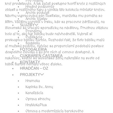
Pre rodiny
kroj predstavuje. A tak začali postupne tvoriť kroje z rozličných
Hradné podzemie
oblastí a rozličného typu a vznikla táto kolekcia miniatúr krojov.
Archív podujatí
Návrhy vypracováva pán Rastislav, manželka mu pomáha so
Archív Výstav
šitím. Väčšinu vyrobili v Írsku, kde sa pracovne zdržiavajú, na
SLUŽBY
Slovensko sa vracajú sporadicky na návštevy. Prvotnou otázkou
Prenájmy
bolo aj to, aký typ bábiky bude najvhodnejší. Vybrali si
Publikácie
prekvapivo bábiku Barbie. Rozhodol fakt, že tieto bábiky majú
Bádatelia
aj mužskú podobu, najviac sa proporciami podobajú postave
FOTOGALÉRIA
dospelého človeka a sú pre nich aj cenovo dostupné. A
CUKRÁREŇ CASTANEA
nakoniec, keďže sú slovenské ženy najkrajšie na svete od
KONTAKTY
bábik Barbie nemajú vôbec ďaleko.
HRADČAN – OZ
PROJEKTY
Hramoka
Kaplnka Sv. Anny
Kanalizácia
Oprava strechy
HraMoKaPlus
Obnova a modernizácia barokového