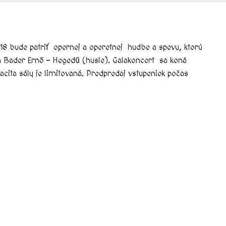
bude patriť opernej a operetnej hudbe a spevu, ktorú
 a Bader Ernő – Hegedű (husle). Galakoncert sa koná
ita sály je limitovaná. Predpredaj vstupeniek počas