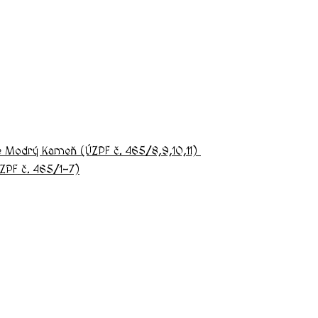
e Modrý Kameň (ÚZPF č. 465/8,9,10,11)
ZPF č. 465/1-7)