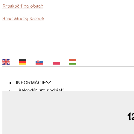
Preskočiť na obsah
Hrad Modrý Kameň
EN
DE
SK
PL
HU
INFORMÁCIE
Kalendárium podujatí
Otváracie hodiny
Cenník
Kontakty
1
Návštevnícky poriadok
O NÁS