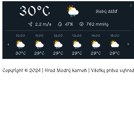
30°C
Slabý dážď
2.2 m/s
47%
762
mmHg
10:00
11:00
12:00
13:00
14:00
15:00
16
‹
›
30°C
29°C
29°C
29°C
29°C
29°C
30
Copyright © 2024 | Hrad Modrý Kameň | Všetky práva vyhra