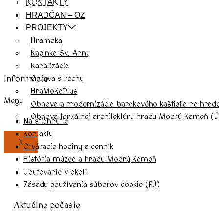
august, 2026
KONTAKTY
HRADČAN – OZ
PROJEKTY
Hramoka
Kaplnka Sv. Anny
Kanalizácia
Informácie
Oprava strechy
HraMoKaPlus
Menu
Obnova a modernizácia barokového kaštieľa na hrad
Obnova torzálnej architektúry hradu Modrý Kameň (Ú
Na stiahnutie
Kontakty
X
Otváracie hodiny a cenník
História múzea a hradu Modrý Kameň
Ubytovanie v okolí
Zásady používania súborov cookie (EÚ)
Aktuálne počasie