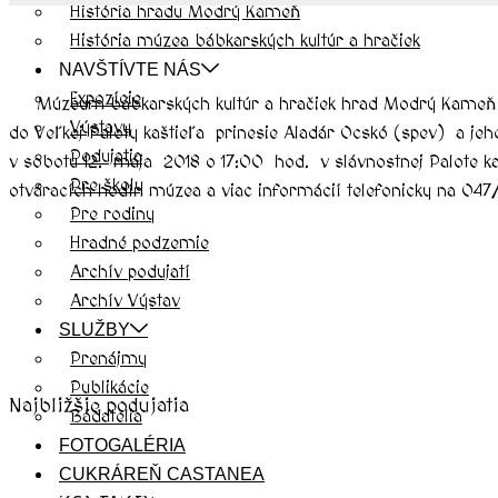
História hradu Modrý Kameň
História múzea bábkarských kultúr a hračiek
NAVŠTÍVTE NÁS
Expozície
Múzeum bábkarských kultúr a hračiek hrad Modrý Kameň Vás 
Výstavy
do Veľkej Paloty kaštieľa prinesie Aladár Ocskó (spev) a jeh
Podujatia
v sobotu 12. mája 2018 o 17:00 hod. v slávnostnej Palote kaš
Pre školy
otváracích hodín múzea a viac informácií telefonicky na 04
Pre rodiny
Hradné podzemie
Archív podujatí
Archív Výstav
SLUŽBY
Prenájmy
Publikácie
Najbližšie podujatia
Bádatelia
FOTOGALÉRIA
CUKRÁREŇ CASTANEA