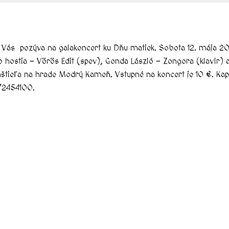
pozýva na galakoncert ku Dňu matiek. Sobota 12. mája 2018 
o hostia – Vörös Edit (spev), Gonda László – Zongora (klavír)
tieľa na hrade Modrý Kameň. Vstupné na koncert je 10 €. Kapac
7/2454100.