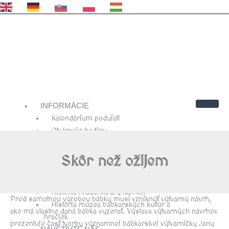
EN
DE
SK
PL
HU
INFORMÁCIE
Kalendárium podujatí
Otváracie hodiny
Cenník
Kontakty
Skôr než ožijem
Návštevnícky poriadok
O NÁS
História hradu Modrý Kameň
Pred samotnou výrobou bábky musí vzniknúť výtvarný návrh,
História múzea bábkarských kultúr a
ako má vlastne daná bábka vyzerať. Výstava výtvarných návrhov
hračiek
prezentuje časť tvorby významnej bábkarskej výtvarníčky Jany