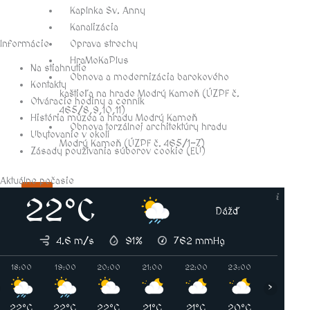
Kaplnka Sv. Anny
Kanalizácia
Informácie
Oprava strechy
HraMoKaPlus
Na stiahnutie
Obnova a modernizácia barokového
Kontakty
kaštieľa na hrade Modrý Kameň (ÚZPF č.
Otváracie hodiny a cenník
465/8,9,10,11)
História múzea a hradu Modrý Kameň
Obnova torzálnej architektúry hradu
Ubytovanie v okolí
Modrý Kameň (ÚZPF č. 465/1-7)
Zásady používania súborov cookie (EÚ)
Aktuálne počasie
X
22°C
Dážď
4.6 m/s
91%
762
mmHg
18:00
19:00
20:00
21:00
22:00
23:00
00:00
›
22°C
22°C
22°C
21°C
21°C
20°C
20°C