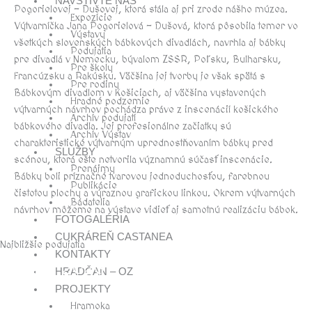
NAVŠTÍVTE NÁS
Pogorielovej – Dušovej, ktorá stála aj pri zrode nášho múzea.
Expozície
Výtvarníčka Jana Pogorielová – Dušová, ktorá pôsobila temer vo
Výstavy
všetkých slovenských bábkových divadlách, navrhla aj bábky
Podujatia
pre divadlá v Nemecku, bývalom ZSSR, Poľsku, Bulharsku,
Pre školy
Francúzsku a Rakúsku. Väčšina jej tvorby je však spätá s
Pre rodiny
Bábkovým divadlom v Košiciach, aj väčšina vystavených
Hradné podzemie
výtvarných návrhov pochádza práve z inscenácií košického
Archív podujatí
bábkového divadla. Jej profesionálne začiatky sú
Archív Výstav
charakteristické výtvarným uprednostňovaním bábky pred
SLUŽBY
scénou, ktorá ešte netvorila významnú súčasť inscenácie.
Prenájmy
Bábky boli príznačné tvarovou jednoduchosťou, farebnou
Publikácie
čistotou plochy a výraznou grafickou linkou. Okrem výtvarných
Bádatelia
návrhov môžeme na výstave vidieť aj samotnú realizáciu bábok.
FOTOGALÉRIA
CUKRÁREŇ CASTANEA
Najbližšie podujatia
KONTAKTY
august, 2026
HRADČAN – OZ
PROJEKTY
Hramoka