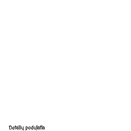
História hradu Modrý Kameň
História múzea bábkarských kultúr a
hračiek
NAVŠTÍVTE NÁS
Expozície
Výstavy
Podujatia
Pre školy
Pre rodiny
Hradné podzemie
Archív podujatí
Archív Výstav
SLUŽBY
Prenájmy
Publikácie
Bádatelia
FOTOGALÉRIA
CUKRÁREŇ CASTANEA
Detaily podujatia
KONTAKTY