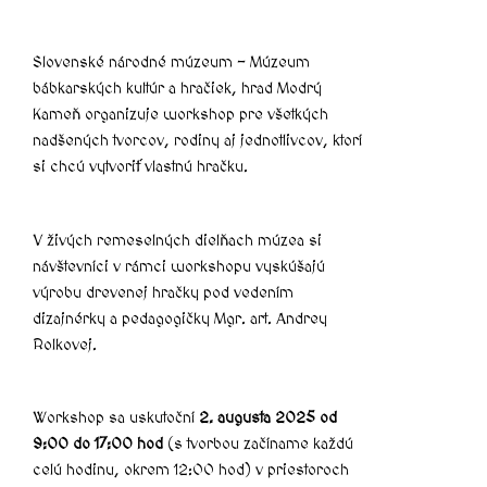
HRADČAN – OZ
PROJEKTY
Slovenské národné múzeum – Múzeum
Hramoka
bábkarských kultúr a hračiek, hrad Modrý
Kaplnka Sv. Anny
Kameň organizuje workshop pre všetkých
Kanalizácia
nadšených tvorcov, rodiny aj jednotlivcov, ktorí
Oprava strechy
si chcú vytvoriť vlastnú hračku.
HraMoKaPlus
Obnova a modernizácia barokového kaštieľa
na hrade Modrý Kameň (ÚZPF č.
V živých remeselných dielňach múzea si
465/8,9,10,11)
návštevníci v rámci workshopu vyskúšajú
Obnova torzálnej architektúry hradu Modrý
výrobu drevenej hračky pod vedením
Kameň (ÚZPF č. 465/1-7)
dizajnérky a pedagogičky Mgr. art. Andrey
Rolkovej.
X
Workshop sa uskutoční
2. augusta 2025 od
9:00 do 17:00 hod
(s tvorbou začíname každú
celú hodinu, okrem 12:00 hod) v priestoroch