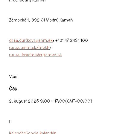
hrad Modrý Kameň
Zámocká 1, 992 01 Modrý Kameň
dasa.durikova@snm.sk
; +421 47 2454 100
www.snm.sk/mbkh
;
www.hradmodrykamen.sk
Viac
Čas
2. august 2025 9:00 - 17:00
(GMT+00:00)
Kalendár
Google kalendár