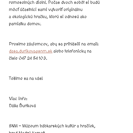
remeselných dielní. Počas dvoch sobôt si budú
môcť účastníci sami vytvoriť originálnu
a ekologickú hračku, ktorú si odnesú ako
pamiatku domov.
Prosíme záujemcov, aby sa prihlásili na email:
dasa.durikova@snm.sk
alebo telefonicky na
čísle 047 24 54 103.
Tešíme sa na vás!
Viac info:
Dáša Ďuríková
SNM – Múzeum bábkarských kultúr a hračiek,