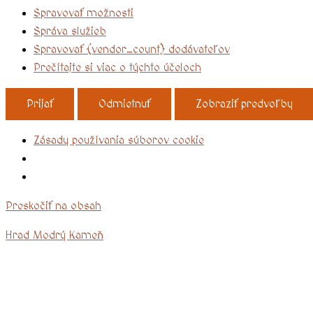
Spravovať možnosti
Správa služieb
Spravovať {vendor_count} dodávateľov
Prečítajte si viac o týchto účeloch
Prijať
Odmietnuť
Zobraziť predvoľby
Zásady používania súborov cookie
Preskočiť na obsah
Hrad Modrý Kameň