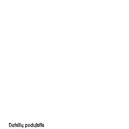
O NÁS
História hradu Modrý Kameň
História múzea bábkarských kultúr a
hračiek
NAVŠTÍVTE NÁS
Expozície
Výstavy
Podujatia
Pre školy
Pre rodiny
Hradné podzemie
Archív podujatí
Archív Výstav
SLUŽBY
Prenájmy
Publikácie
Bádatelia
FOTOGALÉRIA
Detaily podujatia
CUKRÁREŇ CASTANEA