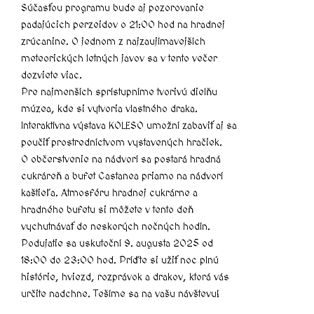
Súčasťou programu bude aj pozorovanie
padajúcich perzeidov o 21:00 hod na hradnej
zrúcanine. O jednom z najzaujímavejších
meteorických letných javov sa v tento večer
dozviete viac.
Pre najmenších sprístupníme tvorivú dielňu
múzea, kde si vytvoria vlastného draka.
Interaktívna výstava KOLESO umožní zabaviť aj sa
poučiť prostredníctvom vystavených hračiek.
O občerstvenie na nádvorí sa postará hradná
cukráreň a bufet Castanea priamo na nádvorí
kaštieľa. Atmosféru hradnej cukrárne a
hradného bufetu si môžete v tento deň
vychutnávať do neskorých nočných hodín.
Podujatie sa uskutoční 9. augusta 2025 od
18:00 do 23:00 hod. Príďte si užiť noc plnú
histórie, hviezd, rozprávok a drakov, ktorá vás
určite nadchne. Tešíme sa na vašu návštevu!