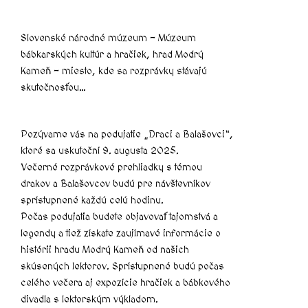
KONTAKTY
HRADČAN – OZ
Slovenské národné múzeum – Múzeum
PROJEKTY
bábkarských kultúr a hračiek, hrad Modrý
Hramoka
Kameň – miesto, kde sa rozprávky stávajú
Kaplnka Sv. Anny
skutočnosťou…
Kanalizácia
Oprava strechy
HraMoKaPlus
Pozývame vás na podujatie „Draci a Balašovci“,
Obnova a modernizácia barokového kaštieľa
ktoré sa uskutoční 9. augusta 2025.
na hrade Modrý Kameň (ÚZPF č.
Večerné rozprávkové prehliadky s témou
465/8,9,10,11)
drakov a Balašovcov budú pre návštevníkov
Obnova torzálnej architektúry hradu Modrý
sprístupnené každú celú hodinu.
Kameň (ÚZPF č. 465/1-7)
Počas podujatia budete objavovať tajomstvá a
legendy a tiež získate zaujímavé informácie o
histórii hradu Modrý Kameň od našich
X
skúsených lektorov. Sprístupnené budú počas
celého večera aj expozície hračiek a bábkového
divadla s lektorským výkladom.