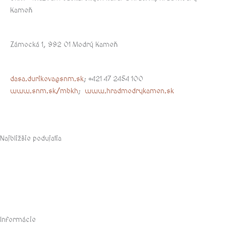
Kameň
Zámocká 1, 992 01 Modrý Kameň
dasa.durikova@snm.sk
; +421 47 2454 100
www.snm.sk/mbkh
;
www.hradmodrykamen.sk
Najbližšie podujatia
august, 2026
Informácie