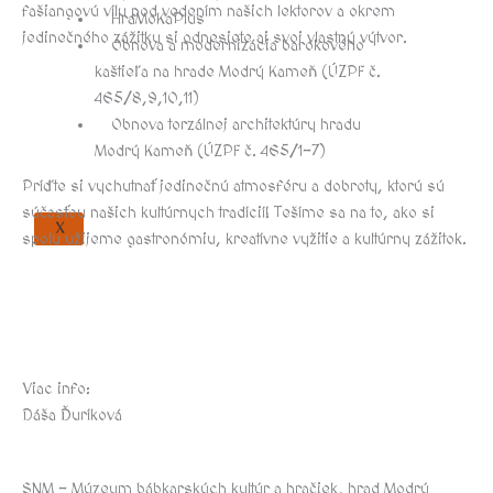
fašiangovú vílu pod vedením našich lektorov a okrem
HraMoKaPlus
jedinečného zážitku si odnesiete aj svoj vlastný výtvor.
Obnova a modernizácia barokového
kaštieľa na hrade Modrý Kameň (ÚZPF č.
465/8,9,10,11)
Obnova torzálnej architektúry hradu
Modrý Kameň (ÚZPF č. 465/1-7)
Príďte si vychutnať jedinečnú atmosféru a dobroty, ktorú sú
súčasťou našich kultúrnych tradícií! Tešíme sa na to, ako si
X
spolu užijeme gastronómiu, kreatívne vyžitie a kultúrny zážitok.
Viac info:
Dáša Ďuríková
SNM – Múzeum bábkarských kultúr a hračiek, hrad Modrý