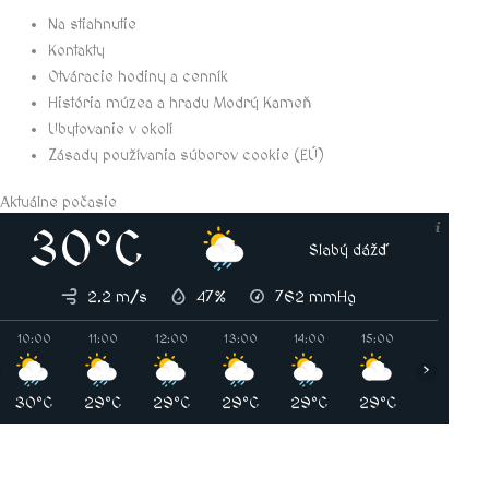
Na stiahnutie
Kontakty
Otváracie hodiny a cenník
História múzea a hradu Modrý Kameň
Ubytovanie v okolí
Zásady používania súborov cookie (EÚ)
Aktuálne počasie
30°C
Slabý dážď
2.2 m/s
47%
762
mmHg
10:00
11:00
12:00
13:00
14:00
15:00
16:00
›
30°C
29°C
29°C
29°C
29°C
29°C
30°C