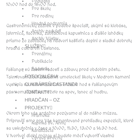
Podujatia
10:00 hod do 16:00 hod.
Pre školy
Pre rodiny
Hradné podzemie
Gastronomický zážitok v podobe špecialít, akými sú klobása,
Archív podujatí
jaternica, tlačenka, zabíjačková kapustnica a ďalšie lahôdky
Archív Výstav
priamo zo zabíjačky na nádvorí kaštieľa doplní o sladké dobroty
SLUŽBY
hradná cukráreň Castanea.
Prenájmy
Publikácie
Bádatelia
Fašiangy sú časom radosti a zábavy pred obdobím pôstu.
FOTOGALÉRIA
Talentovaní žiaci Základnej umeleckej školy v Modrom Kameni
CUKRÁREŇ CASTANEA
vystúpia na nádvorí kaštieľa o 13:00 hod s fašiangovým
pásmom. Tešiť sa môžete na spev, tanec aj hudbu.
KONTAKTY
HRADČAN – OZ
PROJEKTY
Okrem toho vás srdečne pozývame aj do nášho múzea.
Hramoka
Pripravili sme pre Vás komentované prehliadky expozícií, ktoré
Kaplnka Sv. Anny
sa uskutočnia v čase o 10:00, 11:30, 13:00 a 14:30 hod.
Kanalizácia
V tvorivej dielni múzea si budete môcť vytvoriť vlastnú
Oprava strechy