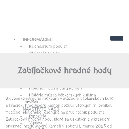
INFORMÁCIE
Kalendárium podujatí
Otváracie hodiny
Cenník
Kontakty
Zabíjačkové hradné hody
Návštevnícky poriadok
O NÁS
História hradu Modrý Kameň
História múzea bábkarských kultúr a
Slovenské národné múzeum – Múzeum bábkarských kultúr
hračiek
a hračiek, hrad Modrý Kameň pozýva všetkých milovníkov
NAVŠTÍVTE NÁS
tradičnej slovenskej kuchyne na prvý ročník podujatia
Expozície
Zabíjačkové hradné hody, ktoré sa uskutočnia v krásnom
Výstavy
prostredí hradu Modrý Kameň v sobotu 1. marca 2025 od