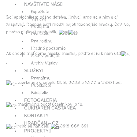
NAVŠTÍVTE NÁS
Expozície
Bol spoločníkom nášho detstva. Hrávali sme sa s ním a aj
Výstavy
zaspávali. Dodnes patrí medzi najobľúbenejšie hračky. Čo? No,
Podujatia
predsa plyšový medvedík.
Pre školy
Pre rodiny
Hradné podzemie
Ak chcete mať doma hračku macíka, príďte si ju k nám ušiť
Archív podujatí
.
Archív Výstav
SLUŽBY
Prenájmy
workshop v sobotu 12. 8. 2023 o 10:00 a 14:00 hod.
Publikácie
Bádatelia
FOTOGALÉRIA
maximálny počet účastníkov je 12.
CUKRÁREŇ CASTANEA
KONTAKTY
HRADČAN – OZ
treba sa nahlásiť:
0918 665 391
PROJEKTY