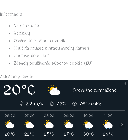
Informácie
Na stiahnutie
Kontakty
Otváracie hodiny a cenník
História múzea a hradu Modrý Kameň
Ubytovanie v okolí
Zásady používania súborov cookie (EÚ)
Aktuálne počasie
20°C
Prevažne zamračené
2.3 m/s
72%
761
mmHg
06:00
07:00
08:00
09:00
10:00
11:00
12:00
›
20°C
22°C
25°C
27°C
30°C
29°C
29°C