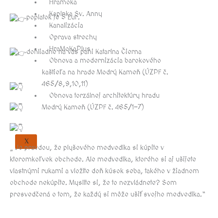
Hramoka
Kaplnka Sv. Anny
poplatok je 5 Eur.
Kanalizácia
Oprava strechy
HraMoKaPlus
dohliadne na vás pani Katarína Čierna
Obnova a modernizácia barokového
kaštieľa na hrade Modrý Kameň (ÚZPF č.
465/8,9,10,11)
Obnova torzálnej architektúry hradu
Modrý Kameň (ÚZPF č. 465/1-7)
X
„ Je pravdou, že plyšového medvedíka si kúpite v
ktoromkoľvek obchode. Ale medvedíka, ktorého si aj ušijete
vlastnými rukami a vložíte doň kúsok seba, takého v žiadnom
obchode nekúpite. Myslíte si, že to nezvládnete? Som
presvedčená o tom, že každý si môže ušiť svojho medvedíka.“