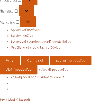
Predvoľby
Štatistiky
Marketing
Spravovať možnosti
Správa služieb
Spravovať {vendor_count} dodávateľov
Prečítajte si viac o týchto účeloch
Prijať
Odmietnuť
Zobraziť predvoľby
Uložiť predvoľby
Zobraziť predvoľby
Zásady používania súborov cookie
Menu
Hrad Modrý Kameň