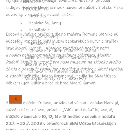
výrobe kyjatických hračiek venovali dlhé roky“
povedal
HRADČAN – OZ
Ladislav Hedvigi, ktorý na medzinárodnej súťaži v Poľsku získal
PROJEKTY
ocenenie v kategórii tradičná hračka.
Hramoka
Kaplnka Sv. Anny
Kanalizácia
Ľudové kyjatické hračky z dielne majstra Romana Stehlíka sú
Oprava strechy
súčasťou expozície SNM Múzea bábkarských kultúr a hračiek
HraMoKaPlus
hrad Modrý Kameň.
„Kolekcia kyjatických hračiek patrí
Obnova a modernizácia barokového
k našim najvýznamnejším múzejným zbierkam. Majster
kaštieľa na hrade Modrý Kameň (ÚZPF č.
Rudolf Stehlík ju vyrobil pre naše múzeum na sklonku svojho
465/8,9,10,11)
života a obsahuje všetky typy hračiek a dekórov, ktoré vyrábal
Obnova torzálnej architektúry hradu
a zdobil“
priblížila Helena Ferencová, riaditeľka SNM Múzea
Modrý Kameň (ÚZPF č. 465/1-7)
bábkarských kultúr a hračiek hrad Modrý Kameň.
X
Ako tvrdí majster ľudovej umeleckej výroby Ladislav Hedvigi,
každá hračka má svoj príbeh. „Vdýchnuť dušu“ tej svojej,
môžete v časoch o 10, 12, 14 a 16 hodine v sobotu a nedeľu
22.7. – 23.7. 2023 v priestoroch SNM Múzea bábkarských