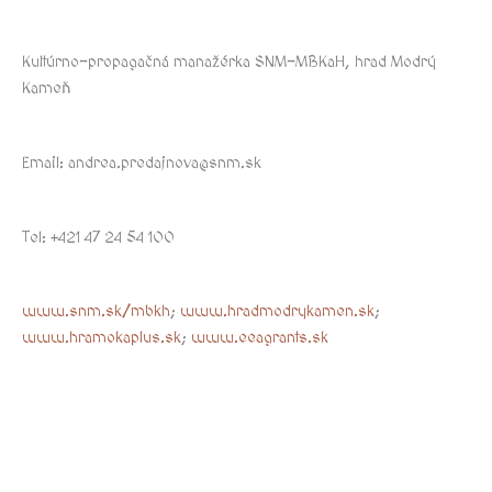
Kultúrno-propagačná manažérka SNM-MBKaH, hrad Modrý
Kameň
Email: andrea.predajnova@snm.sk
Tel: +421 47 24 54 100
www.snm.sk/mbkh
;
www.hradmodrykamen.sk
;
www.hramokaplus.sk
;
www.eeagrants.sk