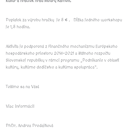
kultúr a hračiek hrad Modrý Kameň.
Poplatok za výrobu hračky je 5 € . Dĺžka jedného workshopu
je 1,5 hodina.
Aktivita je podporená z Finančného mechanizmu Európskeho
hospodárskeho priestoru 2014-2021 a štátneho rozpočtu
Slovenskej republiky v rámci programu „Podnikanie v oblasti
kultúry, kultúrne dedičstvo a kultúrna spolupráca“.
Tešíme sa na Vás!
Viac informácií
PhDr. Andrea Predajňová