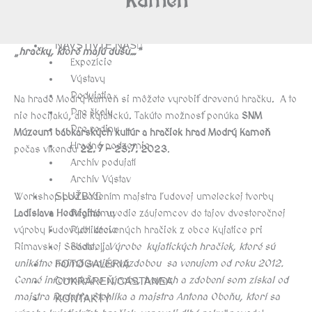
Kameň
História múzea bábkarských kultúr a
hračiek
NAVŠTÍVTE NÁS
„hračky, ktoré majú dušu…“
Expozície
Výstavy
Podujatia
Na hrade Modrý Kameň si môžete vyrobiť drevenú hračku. A to
Pre školy
nie hocijakú, ale kyjatickú. Takúto možnosť ponúka
SNM
Pre rodiny
Múzeum bábkarských kultúr a hračiek hrad Modrý Kameň
Hradné podzemie
počas víkendu
22. 7 – 23.7. 2023
.
Archív podujatí
Archív Výstav
SLUŽBY
Workshop pod vedením majstra ľudovej umeleckej tvorby
Prenájmy
Ladislava Hedvigiho
uvedie záujemcov do tajov dvestoročnej
Publikácie
výroby ľudových drevených hračiek z obce Kyjatice pri
Bádatelia
Rimavskej Sobote.
„ Výrobe kyjatických hračiek, ktoré sú
unikátne najmä svojou výzdobou sa venujem od roku 2012.
FOTOGALÉRIA
Cenné informácie o výrobe, tvaroch a zdobení som získal od
CUKRÁREŇ CASTANEA
majstra Rudolfa Stehlíka a majstra Antona Oboňu, ktorí sa
KONTAKTY