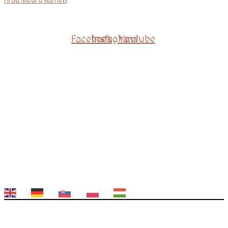
Hrad Modrý Kameň
Facebook
Instagram
Youtube
EN
DE
SK
PL
HU