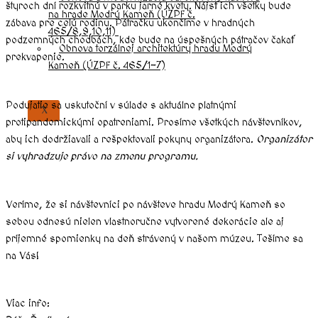
štyroch dní rozkvitnú v parku jarné kvety. Nájsť ich všetky bude
na hrade Modrý Kameň (ÚZPF č.
zábava pre celú rodinu. Pátračku ukončíme v hradných
465/8,9,10,11)
podzemných chodbách, kde bude na úspešných pátračov čakať
Obnova torzálnej architektúry hradu Modrý
prekvapenie.
Kameň (ÚZPF č. 465/1-7)
Podujatie sa uskutoční v súlade s aktuálne platnými
X
protipandemickými opatreniami. Prosíme všetkých návštevníkov,
aby ich dodržiavali a rešpektovali pokyny organizátora.
Organizátor
si vyhradzuje právo na zmenu programu.
Veríme, že si návštevníci po návšteve hradu Modrý Kameň so
sebou odnesú nielen vlastnoručne vytvorené dekorácie ale aj
príjemné spomienky na deň strávený v našom múzeu. Tešíme sa
na Vás!
Viac info: