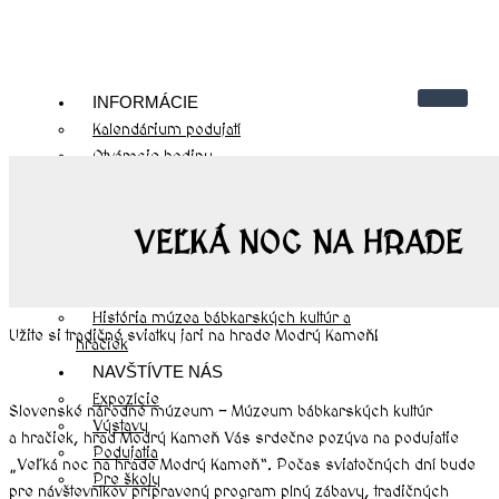
INFORMÁCIE
Kalendárium podujatí
Otváracie hodiny
Cenník
Kontakty
VEĽKÁ NOC NA HRADE
Návštevnícky poriadok
O NÁS
História hradu Modrý Kameň
História múzea bábkarských kultúr a
Užite si tradičné sviatky jari na hrade Modrý Kameň!
hračiek
NAVŠTÍVTE NÁS
Expozície
Slovenské národné múzeum – Múzeum bábkarských kultúr
Výstavy
a hračiek, hrad Modrý Kameň Vás srdečne pozýva na podujatie
Podujatia
„Veľká noc na hrade Modrý Kameň“. Počas sviatočných dní bude
Pre školy
pre návštevníkov pripravený program plný zábavy, tradičných