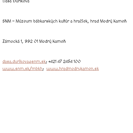
Dáša Ďuríková
SNM – Múzeum bábkarských kultúr a hračiek, hrad Modrý Kameň
Zámocká 1, 992 01 Modrý Kameň
dasa.durikova@snm.sk
; +421 47 2454 100
www.snm.sk/mbkh
;
www.hradmodrykamen.sk