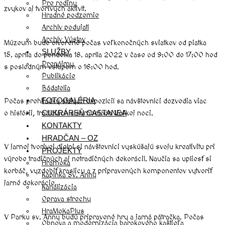
Pre rodiny
zvykov aj tvorivých aktivít.
Hradné podzemie
Archív podujatí
Archív Výstav
Múzeum bude otvorené počas veľkonočných sviatkov od piatka
SLUŽBY
15. apríla do pondelka 18. apríla 2022 v čase od 9:00 do 17:00 hod
Prenájmy
s posledným vstupom o 16:00 hod.
Publikácie
Bádatelia
FOTOGALÉRIA
Počas prehliadky stálych expozícií sa návštevníci dozvedia viac
o histórii, tradíciách a symboloch Veľkej noci.
CUKRÁREŇ CASTANEA
KONTAKTY
HRADČAN – OZ
V jarnej tvorivej dielni si návštevníci vyskúšajú svoju kreativitu pri
PROJEKTY
výrobe tradičných aj netradičných dekorácií. Naučia sa upliesť si
Hramoka
korbáč, vyzdobiť kraslicu a z pripravených komponentov vytvoriť
Kaplnka Sv. Anny
jarné dekorácie.
Kanalizácia
Oprava strechy
HraMoKaPlus
V Parku sv. Anny budú pripravené hry a jarná pátračka. Počas
Obnova a modernizácia barokového kaštieľa