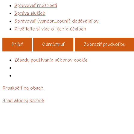
Spravovať možnosti
Správa služieb
Spravovať {vendor_count} dodávateľov
Prečítajte si viac o týchto účeloch
Prijať
Odmietnuť
Zobraziť predvoľby
Zásady používania súborov cookie
Preskočiť na obsah
Hrad Modrý Kameň