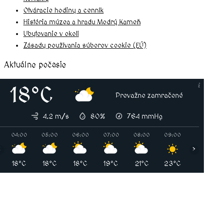
Otváracie hodiny a cenník
História múzea a hradu Modrý Kameň
Ubytovanie v okolí
Zásady používania súborov cookie (EÚ)
Aktuálne počasie
18°C
Prevažne zamračené
4.2 m/s
80%
764
mmHg
04:00
05:00
06:00
07:00
08:00
09:00
10:00
‹
›
18°C
18°C
18°C
19°C
21°C
23°C
24°C