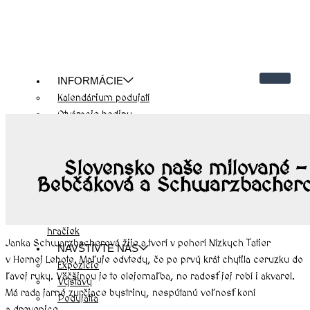
INFORMÁCIE
Kalendárium podujatí
Otváracie hodiny
Cenník
Kontakty
Slovensko naše milované –
Návštevnícky poriadok
Bebčáková a Schwarzbacher
O NÁS
História hradu Modrý Kameň
História múzea bábkarských kultúr a
hračiek
Janka Schwarzbacherová žije a tvorí v pohorí Nízkych Tatier
NAVŠTÍVTE NÁS
v Hornej Lehote. Maľuje odvtedy, čo po prvý krát chytila ceruzku do
Expozície
ľavej ruky. Väčšinou je to olejomaľba, no radosť jej robí i akvarel.
Výstavy
Má rada jarné zurčiace bystriny, nespútanú voľnosť koní
Podujatia
a drevenice.