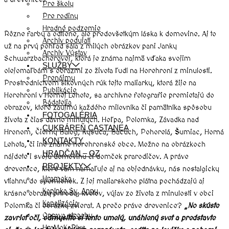
Pre školy
Pre rodiny
Hradné podzemie
Rôzne farby a odtiene, ale predovšetkým láska k domovine. Aj to
Archív podujatí
už na prvý pohľad sála z milých obrázkov pani Janky
Archív Výstav
Schwarzbacherovej, ktorá je známa najmä vďaka svojim
SLUŽBY
olejomaľbám s obrazmi zo života ľudí na Horehroní z minulosti.
Prenájmy
Prostredníctvom šikovných rúk tejto maliarky, ktorá žije na
Publikácie
Horehroní v Hornej Lehote, sa archívne fotografie premietajú do
Bádatelia
obrazov, ktoré zaujmú každého milovníka či pamätníka spôsobu
FOTOGALÉRIA
života z čias dávno minulých. Heľpa, Polomka, Závadka nad
CUKRÁREŇ CASTANEA
Hronom, Čierny Balog, Kysuca, Bacúch, Pohorelá, Šumiac, Horná
KONTAKTY
Lehota, či iné známe horehronské obce. Možno na obrázkoch
HRADČAN – OZ
nájdete i svoju domovinu či domček prarodičov. A práve
PROJEKTY
drevenice, ktoré vám namaľuje aj na objednávku, nás nostalgicky
Hramoka
vtiahnu do spomienok. Z jej maliarskeho plátna pochádzajú aj
Kaplnka Sv. Anny
krásne obrazy prírody, kvetov, výjav zo života z minulosti v obci
Kanalizácia
Polomka či obrázky zvierat. A prečo práve drevenice?
„No skúste
Oprava strechy
zavrieť oči, odmyslite si tento umelý, unáhlený svet a predstavte
HraMoKaPlus