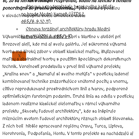
si, že sa len tak s niekým rozprávate, sedíte na lavičke s nohami
Obnova a modernizácia barokového kaštieľa
ponorenými do prachu priedomia…,“
píše Janka a poéziou
na hrade Modrý Kameň (ÚZPF č.
v slovách nepoprie svoju umeleckú dušu.
465/8,9,10,11)
Obnova torzálnej architektúry hradu Modrý
Kameň (ÚZPF č. 465/1-7)
Výtvarníčka Eva Bebčáková žije a tvorí v Martine v ateliéri pri
Brezovej aleji, kde má aj svoju galériu. Jej súkromná výtvarná
tvorba má široký záber v oblasti klasickej maľby, štylizovanej
X
maľby a abstraktnej tvorby s použitím špeciálnych dekoratívnych
techník. Verejnosti predstavila v prvej línii výtvarné projekty
„Krajina snov“ a „Namaľuj si svojho motýľa“ v poeticky ladenej
kombinovanej technike znázorňujúce vnútorné pocity a vnemy,
citlivo reprodukované prostredníctvom línií a tvarov, podporené
optimistickým farebným podaním. Druhá línia sa odvíja v poeticky
ladenom realizme klasickej olejomaľby v rámci výtvarného
projektu „Skvosty ľudovej architektúry“, kde sa inšpiruje
miznúcim svetom ľudovej architektúry rôznych oblastí Slovenska.
Z nich boli hlbšie spracované regióny Oravy, Turca, Liptova,
Horehronia, Podpoľania, Hontu. V tomto projekte sa nachádzajú aj