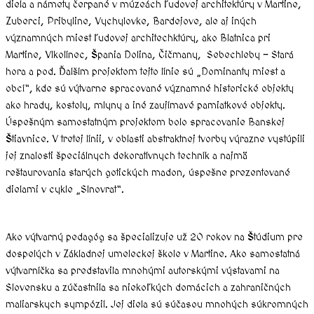
diela a námety čerpané v múzeách ľudovej architektúry v Martine,
Zuberci, Pribyline, Vychylovke, Bardejove, ale aj iných
významných miest ľudovej architechktúry, ako Blatnica pri
Martine, Vlkolínec, Špania Dolina, Čičmany, Sebechleby – Stará
hora a pod. Ďalším projektom tejto línie sú „Dominanty miest a
obcí“, kde sú výtvarne spracované významné historické objekty
ako hrady, kostoly, mlyny a iné zaujímavé pamiatkové objekty.
Úspešným samostatným projektom bolo spracovanie Banskej
Štiavnice. V tretej línii, v oblasti abstraktnej tvorby výrazne vystúpili
jej znalosti špeciálnych dekoratívnych techník a najmä
reštaurovania starých gotických madon, úspešne prezentované
dielami v cykle „Slnovrat“.
Ako výtvarný pedagóg sa špecializuje už 20 rokov na Štúdium pre
dospelých v Základnej umeleckej škole v Martine. Ako samostatná
výtvarníčka sa predstavila mnohými autorskými výstavami na
Slovensku a zúčastnila sa niekoľkých domácich a zahraničných
maliarskych sympózií. Jej diela sú súčasou mnohých súkromných