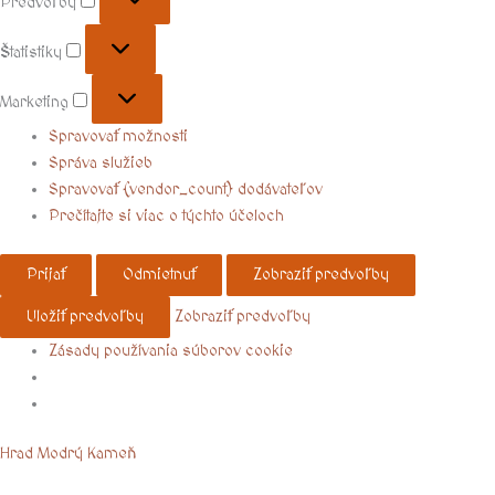
Predvoľby
Štatistiky
Marketing
Spravovať možnosti
Správa služieb
Spravovať {vendor_count} dodávateľov
Prečítajte si viac o týchto účeloch
Prijať
Odmietnuť
Zobraziť predvoľby
Uložiť predvoľby
Zobraziť predvoľby
Zásady používania súborov cookie
Menu
Hrad Modrý Kameň