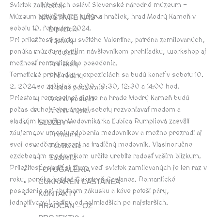
Sviatok zaľúbených oslávi Slovenské národné múzeum –
hračiek
Múzeum bábkarských kultúr a hračiek, hrad Modrý Kameň v
NAVŠTÍVTE NÁS
sobotu 10. februára 2024.
Expozície
Pri príležitosti sviatku svätého Valentína, patróna zamilovaných,
Výstavy
ponúka múzeum svojim návštevníkom prehliadku, workshop aj
Podujatia
možnosť romantického posedenia.
Pre školy
Tematické prehliadky v expozíciách sa budú konať v sobotu 10.
Pre rodiny
2. 2024 so začiatok o 9:00, 10:30, 12:30 a 14:00 hod.
Hradné podzemie
Priestory remeselnej dielne na hrade Modrý Kameň budú
Archív podujatí
počas druhej februárovej soboty rozvoniavať medom a
Archív Výstav
sladkým korením. Medovnikárka Ľubica Rumpliová zasvätí
SLUŽBY
záujemcov umeniu zdobenia medovníkov a možno prezradí aj
Prenájmy
svoj osvedčený recept na tradičný medovník. Vlastnoručne
Publikácie
ozdobeným medovníkom určite urobíte radosť vašim blízkym.
Bádatelia
Príležitosť osladiť si život, veď sviatok zamilovaných je len raz v
FOTOGALÉRIA
roku, ponúka hradná Cukráreň Castanea. Romantické
CUKRÁREŇ CASTANEA
posedenie pri chutnom zákusku a káve poteší páry,
KONTAKTY
jednotlivcov i rodiny od najmladších po najstarších.
HRADČAN – OZ