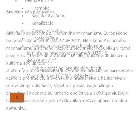
PROJEKTY
Hramoka
Srdečne Vás pozývame.
Kaplnka Sv. Anny
Kanalizácia
Oprava strechy
Aktivita je podporená z Finančného mechanizmu Európskeho
HraMoKaPlus
hospodárskeho priestoru 2014-2021, Nórskeho finančného
Obnova a modernizácia barokového
mechanizmu a štátneho rozpočtu Slovenskej republiky v rámci
kaštieľa na hrade Modrý Kameň (ÚZPF č.
programu „Podnikanie v oblasti kultúry, kultúrne dedičstvo a
465/8,9,10,11)
kultúrna spolupráca“.
Obnova torzálnej architektúry hradu
Cieľom projektu HraMoKaPlus – obnova priestorov barokového
Modrý Kameň (ÚZPF č. 465/1-7)
kaštieľa pre tradíciu slovenského hračkárstva a bábkarstva v
remeselných dielňach, výrobu a predaj regionálnych
produktov je obnova kultúrneho dedičstva a aktivity a služby v
X
historickom interiéri pre návštevníkov múzea aj pre miestnu
komunitu.