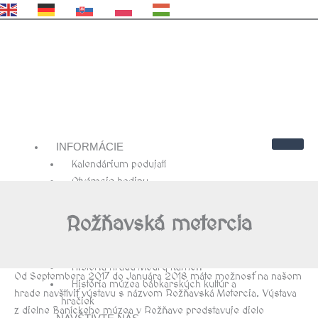
EN
DE
SK
PL
HU
INFORMÁCIE
Kalendárium podujatí
Otváracie hodiny
Cenník
Kontakty
Rožňavská metercia
Návštevnícky poriadok
O NÁS
História hradu Modrý Kameň
Od Septembera 2017 do Januára 2018 máte možnosť na našom
História múzea bábkarských kultúr a
hrade navštíviť výstavu s názvom Rožňavská Metercia. Výstava
hračiek
z dielne Baníckeho múzea v Rožňave predstavuje dielo