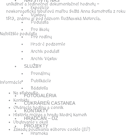
NAVŠTÍVTE NÁS
unikátnej a jedinečnej dokumentačnej hodnoty –
Expozície
neskorogotickú tabuľovú maľbu Svätá Anna Samotretia z roku
Výstavy
1513, známu aj pod názvom Rožňavská Metercia.
Podujatia
Pre školy
Najbližšie podujatia
Pre rodiny
august, 2026
Hradné podzemie
Archív podujatí
Archív Výstav
SLUŽBY
Prenájmy
Publikácie
Informácie
Bádatelia
Na stiahnutie
FOTOGALÉRIA
Kontakty
CUKRÁREŇ CASTANEA
Otváracie hodiny a cenník
KONTAKTY
História múzea a hradu Modrý Kameň
HRADČAN – OZ
Ubytovanie v okolí
PROJEKTY
Zásady používania súborov cookie (EÚ)
Hramoka