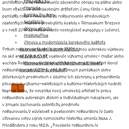
PROJEKTY
architektúry a na reštaurovanie závesného obrazu na plátne alebo
Hramoka
inom nosiči. Je dvojnásobným držiteľom Ceny Fénix – Kultúrna
Kaplnka Sv. Anny
pamiatka roka: v roku 2012 za reštaurovanie stredovekých
Kanalizácia
nástenných malieb v presbytériu kostola v Rimavskom Brezove
Oprava strechy
a v roku 2015 za reštaurovanie neologickej synagógy v Lučenci.
HraMoKaPlus
Obnova a modernizácia barokového kaštieľa
na hrade Modrý Kameň (ÚZPF č.
Príbeh reštaurovania nie je úplne štandardnou autorskou výstavou
465/8,9,10,11)
na aké sme zvyknutí keď vystavuje výtvarný umelec- maliar alebo
Obnova torzálnej architektúry hradu Modrý
sochár. Reštaurovanie je špecifická výtvarná činnosť pri ktorej
Kameň (ÚZPF č. 465/1-7)
reštaurátor vykonáva práce na kultúrnych pamiatkach alebo
zbierkových predmetoch v záujme ich záchrany a prinavrátenia
pôvodných výtvarno-estetických a kultúrno-historických hodnôt.
X
Napriek tomu, že nevzniká nový umelecký artefakt je práca
reštaurátora autorským dielom s individuálnym rukopisom, ale
v zmysle zachovania autenticity predmetu
reštaurovania.V súvislosti s postavením reštaurátora je často
citovanou vetou výrok nemeckého historika umenia Maxa J.
Friedländera z roku 1923: „Povolanie reštaurátora je