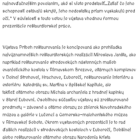
najnevďačnejším povolaním, aké si viete predstaviť…Zatiaľ čo jeho
schopnosti ostávajú skryté, jeho nedostatky priam vyskakujú pred
oči.“ V súvislosti s touto vetou je výstava vhodnou formou
prezentácie reštaurátorskej práce.
Výstava Príbeh reštaurovania je koncipovaná ako prehliadka
najvýznamnejších reštaurátorských realizácií Miroslava Janšta, ako
napríklad reštaurovanie stredovekých nástenných malieb
evanjelického kostola v Rimavskom Brezove, oltárnych komplexov
v Dolnej Strehovej, Hrachove, Ľuboreči, reštaurovanie interiéru a
exteriéru Katedrály sv. Martina v Spišskej Kapitule, ale
taktiež oltárneho obrazu Michala archanjela z hradnej kaplnky
v Starej Ľubovni. Osobitnou súčasťou výstavy sú zreštaurované
predmety – závesné a oltárne obrazy zo zbierok Novohradského
múzea a galérie v Lučenci a Gemersko-malohontského múzea
v Rimavskej Sobote. Okrem vystavených prezentácií je to rad
ďalších realizácií v stredovekých kostoloch v Ľuboreči, Dobšinej
alebo reštaurovanie oltárneho obrazu Narodenia Krista