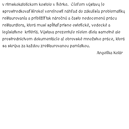
v rímskokatolíckom kostole v Bôrke. Cieľom výstavy je
sprostredkovať širokej verejnosti náhľad do zákulisia problematiky
reštaurovania a priblížiť tak náročnú a často nedocenenú prácu
reštaurátora, ktorá musí spĺňať prísne estetické, vedecké a
legislatívne kritériá. Výstava prezentuje nielen diela samotné ale
prostredníctvom dokumentácie aj obrovské množstvo práce, ktorá
sa skrýva za každou zreštaurovanou pamiatkou.
Angelika Kolár