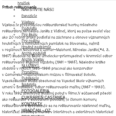
hračiek
Príbeh reštaurovania
NAVŠTÍVTE NÁS
Expozície
Výstavy
Výstava je prezentáciou reštaurátorskej tvorby miestneho
Podujatia
reštaurátora Miroslava Janšta z Vidinej, ktorý sa počas svojej viac
Pre školy
ako 20 ročnej praxe podieľal na záchrane a obnove významných
Pre rodiny
hnuteľných a nehnuteľných pamiatok na Slovensku, najmä
Hradné podzemie
v regiónoch Novohrad a Gemer-Malohont. Miroslav Janšto(*4. 3.
Archív podujatí
1967) študoval na Škole umelecko-priemyselnej v Kremnici odbor
Archív Výstav
reštaurovanie štukovej výzdoby (1981 – 1985). Následne krátke
SLUŽBY
obdobie v rokoch 1985-1986 pracoval ako konzervátor
Prenájmy
v Gemersko-malohontskom múzeu v Rimavskej Sobote.
Publikácie
Vysokoškolské štúdiá absolvoval na Vysokej škole výtvarných
Bádatelia
umení v Bratislave, odbor reštaurovanie maľby (1987 – 1993).
FOTOGALÉRIA
V roku 1992 absolvoval študijný pobyt v Ríme.V súčasnosti pôsobí
CUKRÁREŇ CASTANEA
ako reštaurátor v slobodnom povolaní, je členom Komory
KONTAKTY
reštaurátorov a špecializuje sa na reštaurovanie nástennej maľby,
HRADČAN – OZ
historickej omietky a muriva v interiéroch a exteriéroch historickej