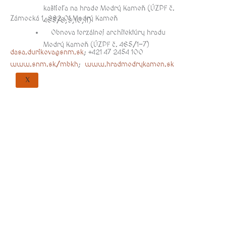
kaštieľa na hrade Modrý Kameň (ÚZPF č.
Zámocká 1, 992 01 Modrý Kameň
465/8,9,10,11)
Obnova torzálnej architektúry hradu
Modrý Kameň (ÚZPF č. 465/1-7)
dasa.durikova@snm.sk
; +421 47 2454 100
www.snm.sk/mbkh
;
www.hradmodrykamen.sk
X