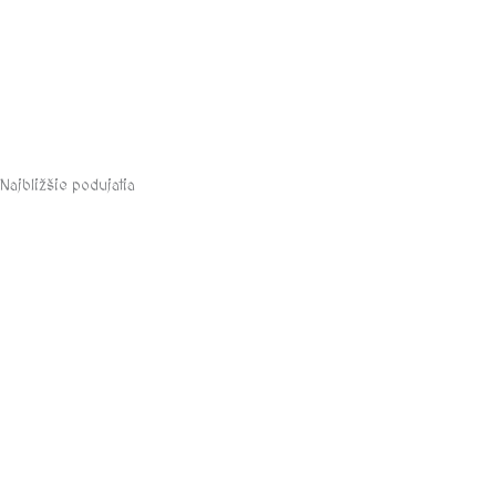
Najbližšie podujatia
august, 2026
Informácie
Na stiahnutie
Kontakty
Otváracie hodiny a cenník
História múzea a hradu Modrý Kameň