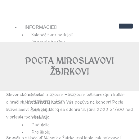
INFORMÁCIE
Kalendárium podujatí
Otváracie hodiny
Cenník
Kontakty
POCTA MIROSLAVOVI
Návštevnícky poriadok
ŽBIRKOVI
O NÁS
História hradu Modrý Kameň
História múzea bábkarských kultúr a
Slovenské národné múzeum – Múzeum bábkarských kultúr
hračiek
a hračiek, hrad Modrý Kameň Vás pozýva na koncert Pocta
NAVŠTÍVTE NÁS
Miroslavovi Žbirkovi, ktorý sa odohrá 14. júna 2022 o 17:00 hod
Expozície
v priestoroch kaštieľa.
Výstavy
Podujatia
Pre školy
Spevák a skladateľ Miroslav Žbirka mal tento rok oslavovať