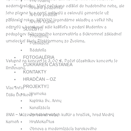
Pre rodiny
sedemdesiatku. Vlani nečakane odišiel do hudobného neba, ale
Hradné podzemie
jeho piesne tu s nami ostávajú a oslovujú generácie už
Archív podujatí
päťdesiat rokov. MEKYHO legendárne skladby a veľké hity
Archív Výstav
odznejú v barokovej sále kaštieľa v podaní študentov a
SLUŽBY
pedagógov Súkromného konzervatória a Súkromnej základnej
Prenájmy
umeleckej školy PinkHarmony zo Zvolena.
Publikácie
Bádatelia
FOTOGALÉRIA
Vstupné na koncert je 3,00 €. Počet účastníkov koncertu je
CUKRÁREŇ CASTANEA
limitovaný.
KONTAKTY
HRADČAN – OZ
PROJEKTY
Viac info:
Hramoka
Dáša Ďuríková
Kaplnka Sv. Anny
Kanalizácia
SNM – Múzeum bábkarských kultúr a hračiek, hrad Modrý
Oprava strechy
Kameň
HraMoKaPlus
Obnova a modernizácia barokového