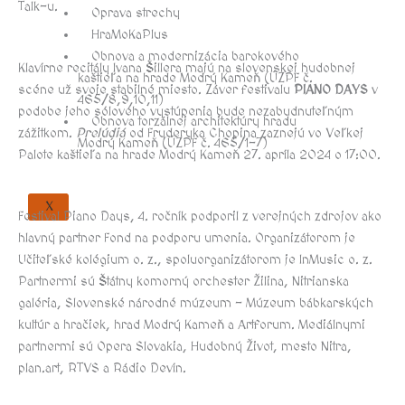
Talk-u.
Oprava strechy
HraMoKaPlus
Obnova a modernizácia barokového
Klavírne recitály Ivana Šillera majú na slovenskej hudobnej
kaštieľa na hrade Modrý Kameň (ÚZPF č.
scéne už svoje stabilné miesto. Záver festivalu
PIANO DAYS
v
465/8,9,10,11)
podobe jeho sólového vystúpenia bude nezabudnuteľným
Obnova torzálnej architektúry hradu
zážitkom.
Prelúdiá
od Fryderyka Chopina zaznejú vo Veľkej
Modrý Kameň (ÚZPF č. 465/1-7)
Palote kaštieľa na hrade Modrý Kameň 27. apríla 2024 o 17:00.
X
Festival Piano Days, 4. ročník podporil z verejných zdrojov ako
hlavný partner Fond na podporu umenia. Organizátorom je
Učiteľské kolégium o. z., spoluorganizátorom je InMusic o. z.
Partnermi sú Štátny komorný orchester Žilina, Nitrianska
galéria, Slovenské národné múzeum – Múzeum bábkarských
kultúr a hračiek, hrad Modrý Kameň a Artforum. Mediálnymi
partnermi sú Opera Slovakia, Hudobný Život, mesto Nitra,
plan.art, RTVS a Rádio Devín.