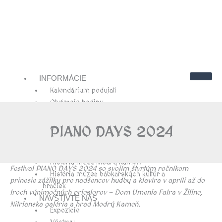
INFORMÁCIE
Kalendárium podujatí
Otváracie hodiny
Cenník
Kontakty
PIANO DAYS 2024
Návštevnícky poriadok
O NÁS
História hradu Modrý Kameň
Festival PIANO DAYS 2024 so svojím štvrtým ročníkom
História múzea bábkarských kultúr a
prinesie zážitky pre nadšencov hudby a klavíra v apríli až do
hračiek
troch výnimočných priestorov – Dom Umenia Fatra v Žiline,
NAVŠTÍVTE NÁS
Nitrianska galéria a hrad Modrý Kameň.
Expozície