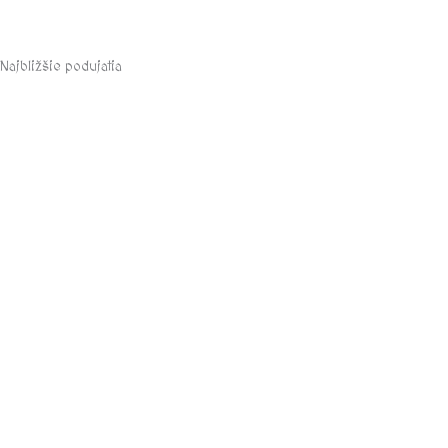
Najbližšie podujatia
august, 2026
Informácie
Na stiahnutie
Kontakty
Otváracie hodiny a cenník
História múzea a hradu Modrý Kameň
Ubytovanie v okolí
Zásady používania súborov cookie (EÚ)
Aktuálne počasie