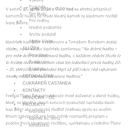
Výstavy
Podujatia
V sobotu
27. apríla 2024 o 17:00 hod
sa stretnú priaznivci
Pre školy
komornej hudby na hrade Modrý Kameň na klavírnom recitáli
Pre rodiny
Ivana Šillera.
Hradné podzemie
Archív podujatí
Archív Výstav
Klavirista Ivan Šiller v rozhovore s Tomášom Borošom dostal
SLUŽBY
otázku, na čo sa ako klavirista zamierava: “
Na dobrú hudbu –
Prenájmy
pre mňa dobrú a zaujímavú hudbu, v každom období života je
Publikácie
to trošku niečo iné. Je tam však ten jednotiaci prvok hudby 20.
Bádatelia
– 21. storočia, ale posledné štyri až päť rokov rád vytváram
FOTOGALÉRIA
mosty medzi starou a súčasnou hudbou.
”
CUKRÁREŇ CASTANEA
KONTAKTY
Festival Piano Days predstavuje most súčasnej a starej hudby.
HRADČAN – OZ
Most, na ktorého oboch koncoch poslucháč nachádza klavír.
PROJEKTY
Ivan Šiller ako umelecký riaditeľ festivalu spolu so svojim
Hramoka
tímom zabezpečili pre tento ročník rozmanitý program v
Kaplnka Sv. Anny
podobe troch klavírnych recitálov, workshopu a jedného Piano
Kanalizácia