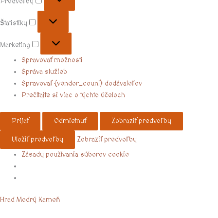
Predvoľby
Štatistiky
Marketing
Spravovať možnosti
Správa služieb
Spravovať {vendor_count} dodávateľov
Prečítajte si viac o týchto účeloch
Prijať
Odmietnuť
Zobraziť predvoľby
Uložiť predvoľby
Zobraziť predvoľby
Zásady používania súborov cookie
Menu
Hrad Modrý Kameň