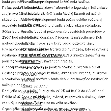
Pre rodiny
budú pre návštevníkov sprístupnené každú celú hodinu.
Hradné podzemie
Počas podujatia budete objavovať tajomstvá a legendy a tiež získate
Archív podujatí
zaujímavé informácie o histórii hradu Modrý Kameň od našich
Archív Výstav
skúsených lektorov. Sprístupnené budú počas celého večera aj
expozície hračiek a bábkového divadla s lektorským výkladom.
SLUŽBY
Súčasťou programu bude aj pozorovanie padajúcich perzeidov o
Prenájmy
21:00 hod na hradnej zrúcanine. O jednom z najzaujímavejších
Publikácie
meteorických letných javov sa v tento večer dozviete viac.
Bádatelia
Pre najmenších sprístupníme tvorivú dielňu múzea, kde si vytvoria
FOTOGALÉRIA
vlastného draka. Interaktívna výstava KOLESO umožní zabaviť aj sa
CUKRÁREŇ CASTANEA
poučiť prostredníctvom vystavených hračiek.
KONTAKTY
O občerstvenie na nádvorí sa postará hradná cukráreň a bufet
HRADČAN – OZ
Castanea priamo na nádvorí kaštieľa. Atmosféru hradnej cukrárne
PROJEKTY
a hradného bufetu si môžete v tento deň vychutnávať do neskorých
Hramoka
nočných hodín.
Kaplnka Sv. Anny
Podujatie sa uskutoční 9. augusta 2025 od 18:00 do 23:00 hod.
Kanalizácia
Príďte si užiť noc plnú histórie, hviezd, rozprávok a drakov, ktorá
Oprava strechy
vás určite nadchne. Tešíme sa na vašu návštevu!
HraMoKaPlus
Organizátor si vyhradzuje právo na zmenu programu.
Obnova a modernizácia barokového kaštieľa