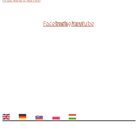
Hrad Modrý Kameň
Facebook
Instagram
Youtube
EN
DE
SK
PL
HU