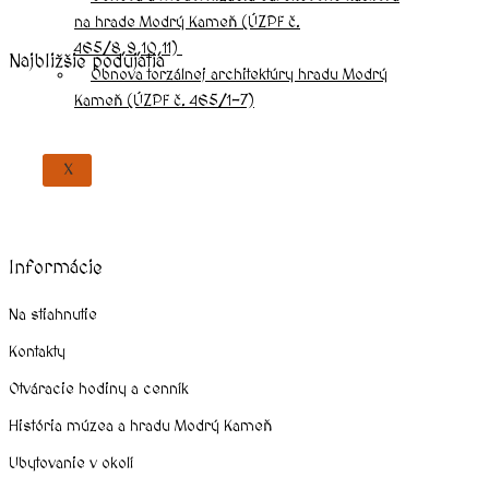
na hrade Modrý Kameň (ÚZPF č.
465/8,9,10,11)
Najbližšie podujatia
Obnova torzálnej architektúry hradu Modrý
Kameň (ÚZPF č. 465/1-7)
august, 2026
X
Informácie
Na stiahnutie
Kontakty
Otváracie hodiny a cenník
História múzea a hradu Modrý Kameň
Ubytovanie v okolí