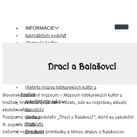
INFORMÁCIE
Kalendárium podujatí
Otváracie hodiny
Cenník
Kontakty
Draci a Balašovci
Návštevnícky poriadok
O NÁS
História hradu Modrý Kameň
História múzea bábkarských kultúr a
hračiek
Slovenské národné múzeum – Múzeum bábkarských kultúr a
NAVŠTÍVTE NÁS
hračiek, hrad Modrý Kameň – miesto, kde sa rozprávky stávajú
Expozície
skutočnosťou…
Výstavy
Pozývame vás na podujatie „Draci a Balašovci“, ktoré sa uskutoční
Podujatia
9. augusta 2025.
Pre školy
Večerné rozprávkové prehliadky s témou drakov a Balašovcov