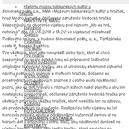
História múzea bábkarských kultúr a
Slovenská pošta a.s., SNM -Múzeum bábkarských kultúr a hračiek,
hračiek
hrad Modrý Kameň a Občianske združenie Vedecká hračka
NAVŠTÍVTE NÁS
Váspozývajú na otvorenie výstavy pod názvom „Kto sa hrá,
Expozície
nehnevá“ dňa 05.05.2015 o 15.00 vo výstavnej miestnosti
Výstavy
Poštového múzea, v budove Slovenskej pošty, a. s., Partizánska
Podujatia
cesta 9, Banská Bystrica.
Pre školy
Pre všetkých, ktorí ešte nevyrástli alebo tých, ktorí si chcú
Pre rodiny
zaspomínať na svoje detské roky sú pripravené jedinečné
Hradné podzemie
originálne historické hračky, ako aj umelecky stvárnené výtvarné
Archív podujatí
návrhy poštových známok s motívom hračiek. Súčasne sa
Archív Výstav
prostredníctvom poštových známok z celého sveta návštevníci
SLUŽBY
pozrú, ako sa deti hrávajú v rôznych kútoch našej planéty a aby len
Prenájmy
nostalgicky nespomínali, občianske združenie Vedecká hračka pre
Publikácie
všetkých pripravilo ukážky hračiek, ktoré neslúžia len na zábavu,
Bádatelia
ale predovšetkým na poučenie. Realizáciou tejto výstavy sa jej
FOTOGALÉRIA
tvorcovia pokúsia spolu s návštevníkmi vyčarovať úsmev aj na
CUKRÁREŇ CASTANEA
tvárach detí z krízového centra. Stačí, aby návštevníci doniesli na
KONTAKTY
výstavu hračku, alebo ešte lepšie hračky, ktoré spoločne po