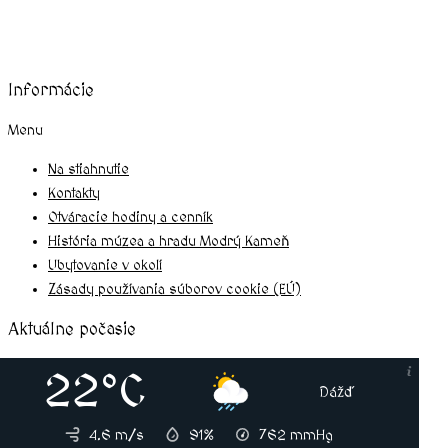
Informácie
Menu
Na stiahnutie
Kontakty
Otváracie hodiny a cenník
História múzea a hradu Modrý Kameň
Ubytovanie v okolí
Zásady používania súborov cookie (EÚ)
Aktuálne počasie
22°C
Dážď
4.6 m/s
91%
762
mmHg