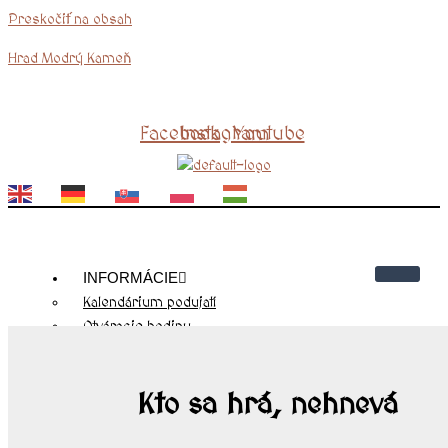
Preskočiť na obsah
Hrad Modrý Kameň
Facebook
Instagram
Youtube
EN
DE
SK
PL
HU
INFORMÁCIE
Kalendárium podujatí
Otváracie hodiny
Cenník
Kontakty
Kto sa hrá, nehnevá
Návštevnícky poriadok
O NÁS
História hradu Modrý Kameň