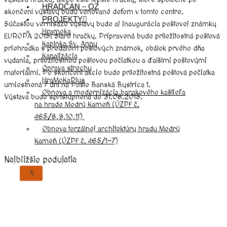
HRADČAN – OZ
skončení výstavy budú venované deťom v tomto centre.
PROJEKTY
Súčasťou vernisáže výstavy bude aj inaugurácia poštovej známky
Hramoka
EUROPA 2015: Staré hračky. Pripravená bude príležitostná poštová
Kaplnka Sv. Anny
priehradka s predajom poštových známok, obálok prvého dňa
Kanalizácia
vydania, príležitostnou poštovou pečiatkou a ďalšími poštovými
Oprava strechy
materiálmi. Po skončení akcie bude príležitostná poštová pečiatka
HraMoKaPlus
umiestnená 7 dní na Pošte Banská Bystrica 1.
Obnova a modernizácia barokového kaštieľa
Výstava bude sprístupnená do 31.08.2015.
na hrade Modrý Kameň (ÚZPF č.
465/8,9,10,11)
Obnova torzálnej architektúry hradu Modrý
Kameň (ÚZPF č. 465/1-7)
Najbližšie podujatia
X
august, 2026