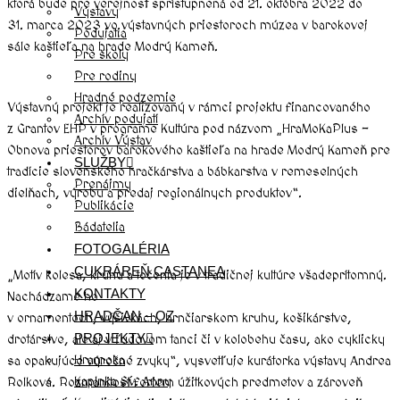
ktorá bude pre verejnosť sprístupnená od 21. októbra 2022 do
Výstavy
31. marca 2023 vo výstavných priestoroch múzea v barokovej
Podujatia
sále kaštieľa na hrade Modrý Kameň.
Pre školy
Pre rodiny
Hradné podzemie
Výstavný projekt je realizovaný v rámci projektu financovaného
Archív podujatí
z Grantov EHP v programe Kultúra pod názvom „HraMoKaPlus –
Archív Výstav
Obnova priestorov barokového kaštieľa na hrade Modrý Kameň pre
SLUŽBY
tradície slovenského hračkárstva a bábkarstva v remeselných
Prenájmy
dielňach, výrobu a predaj regionálnych produktov“.
Publikácie
Bádatelia
FOTOGALÉRIA
CUKRÁREŇ CASTANEA
„Motív kolesa, kruhu a točenia je v tradičnej kultúre všadeprítomný.
KONTAKTY
Nachádzame ho
HRADČAN – OZ
v ornamentoch, výšivkách, hrnčiarskom kruhu, košikárstve,
PROJEKTY
drotárstve, ale aj v ľudovom tanci či v kolobehu času, ako cyklicky
Hramoka
sa opakujúce výročné zvyky“, vysvetľuje kurátorka výstavy Andrea
Kaplnka Sv. Anny
Rolková. Rozmanitosť foriem úžitkových predmetov a zároveň