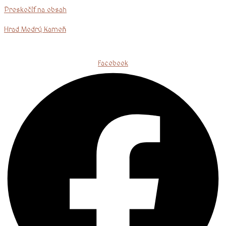
Preskočiť na obsah
Hrad Modrý Kameň
Facebook