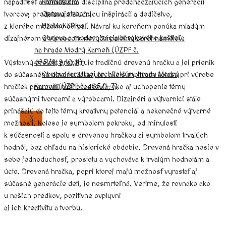
Kanalizácia
nápaditosť a remeselná disciplína predchádzajúcich generácií
Oprava strechy
tvorcov, predstavuje studnicu inšpirácií a dedičstvo,
HraMoKaPlus
z ktorého môžeme čerpať. Návrat ku koreňom ponúka mladým
Obnova a modernizácia barokového kaštieľa
dizajnérom a výrobcom nevyčerpateľný zdroj námetov.
na hrade Modrý Kameň (ÚZPF č.
465/8,9,10,11)
Výstavný projekt prezentuje tradičnú drevenú hračku a jej prienik
Obnova torzálnej architektúry hradu Modrý
do súčasného dizajnu. Ukazuje, ako s motívom kolesa pri výrobe
Kameň (ÚZPF č. 465/1-7)
hračiek pracovali naši predkovia, ako aj uchopenie témy
súčasnými tvorcami a výrobcami. Dizajnéri a výtvarníci stále
prinášajú do tejto témy kreatívny potenciál a nekonečné výtvarné
X
možnosti. Koleso je symbolom pokroku, od minulosti
k súčasnosti a spolu s drevenou hračkou aj symbolom trvalých
hodnôt, bez ohľadu na historické obdobie. Drevená hračka nesie v
sebe jednoduchosť, prostotu a vychováva k trvalým hodnotám a
úcte. Drevená hračka, popri ktorej majú možnosť vyrastať aj
súčasné generácie detí, je nesmrteľná. Veríme, že rovnako ako
u našich predkov, pozitívne ovplyvní
aj ich kreativitu a tvorbu.