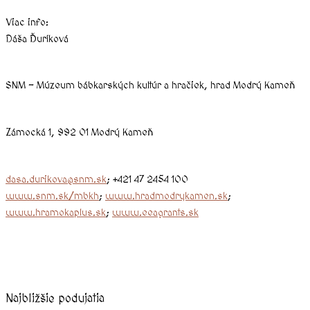
Viac info:
Dáša Ďuríková
SNM – Múzeum bábkarských kultúr a hračiek, hrad Modrý Kameň
Zámocká 1, 992 01 Modrý Kameň
dasa.durikova@snm.sk
; +421 47 2454 100
www.snm.sk/mbkh
;
www.hradmodrykamen.sk
;
www.hramokaplus.sk
;
www.eeagrants.sk
Najbližšie podujatia