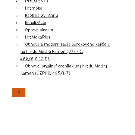
PROJEKTY
Hramoka
Kaplnka Sv. Anny
Kanalizácia
Oprava strechy
HraMoKaPlus
Obnova a modernizácia barokového kaštieľa
na hrade Modrý Kameň (ÚZPF č.
465/8,9,10,11)
Obnova torzálnej architektúry hradu Modrý
Kameň (ÚZPF č. 465/1-7)
X