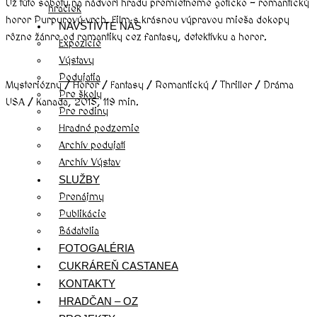
Už túto sobotu na nádvorí hradu premietneme goticko – romantický
hračiek
horor Purpurový vrch. Film s krásnou výpravou mieša dokopy
NAVŠTÍVTE NÁS
rôzne žánre od romantiky cez fantasy, detektívku a horor.
Expozície
Výstavy
Podujatia
Mysteriózny / Horor / Fantasy / Romantický / Thriller / Dráma
Pre školy
USA / Kanada, 2015, 119 min.
Pre rodiny
Hradné podzemie
Archív podujatí
Archív Výstav
SLUŽBY
Prenájmy
Publikácie
Bádatelia
FOTOGALÉRIA
CUKRÁREŇ CASTANEA
KONTAKTY
HRADČAN – OZ