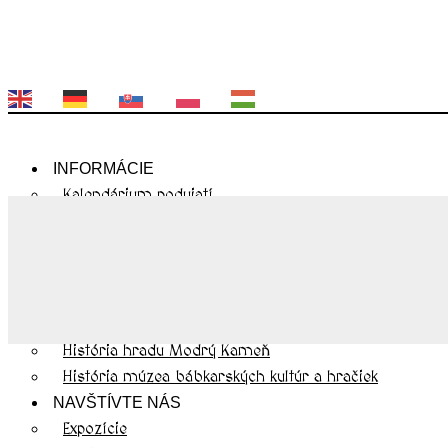
EN
DE
SK
PL
HU
INFORMÁCIE
Kalendárium podujatí
Otváracie hodiny
Cenník
Kontakty
Návštevnícky poriadok
O NÁS
História hradu Modrý Kameň
História múzea bábkarských kultúr a hračiek
NAVŠTÍVTE NÁS
Expozície