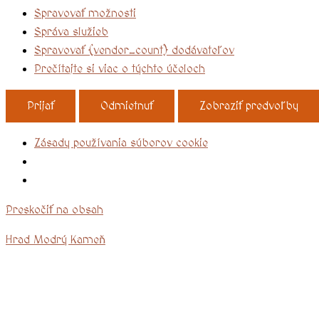
Spravovať možnosti
Správa služieb
Spravovať {vendor_count} dodávateľov
Prečítajte si viac o týchto účeloch
Prijať
Odmietnuť
Zobraziť predvoľby
Zásady používania súborov cookie
Preskočiť na obsah
Hrad Modrý Kameň