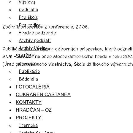
Výstavy
Podujatia
Pre školy
Pre rodiny
Zborník príspevkov z konferencie. 2008.
Hradné podzemie
Archív podujatí
Archív Výstav
Publikácia je zborníkom odborných príspevkov, ktoré odzneli
SLUŽBY
SNM – MBKaH na pôde Modrokamenského hradu v roku 2008 a j
Prenájmy
(Úrad priemyselného vlastníctva, Škola úžitkového výtvarníct
Publikácie
Bádatelia
FOTOGALÉRIA
CUKRÁREŇ CASTANEA
KONTAKTY
HRADČAN – OZ
PROJEKTY
Hramoka