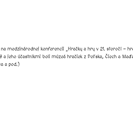
 na medzinárodnej konferencii „Hračky a hry v 21. storočí – h
eho účastníkmi boli múzeá hračiek z Poľska, Čiech a Maďarsk
va a pod.)