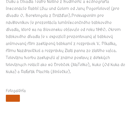
Dušu a Divadla Teatro Neline z Budmeríc a scénografia
inscenácie Rabbi Löw und Golem od Jany Pogorielovej (pre
divadlo O. Berstengela z Drážďan).Prekvapením pre
návštevníkov je prezentácia luminiscenčného bábkového
divadla, ktoré sa na Slovensku objavuje od roku 1960. Okrem
bábkového divadla je v expozícií prezentovaný aj bábkový
animovaný film zastúpený bábkami z rozprávok V. Pikalíka,
filmu Nazdravíčko! a rozprávky Zlatá panna zo zlatého vajca.
Televíznu tvorbu zastupujú aj známe postavy z detských
televíznych relácií ako sú Drobček (MaTelKo), Kuko (Od Kuka do
Kuka) a Raťafák Plachta (Slniečko).
Fotogaléria