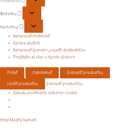
Predvoľby
Štatistiky
Marketing
Spravovať možnosti
Správa služieb
Spravovať {vendor_count} dodávateľov
Prečítajte si viac o týchto účeloch
Prijať
Odmietnuť
Zobraziť predvoľby
Uložiť predvoľby
Zobraziť predvoľby
Zásady používania súborov cookie
Menu
Hrad Modrý Kameň