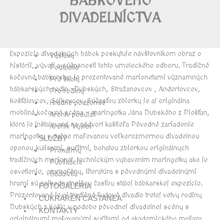
BÁBKOVÉHO
História múzea bábkarských kultúr a
DIVADELNÍCTVA
hračiek
NAVŠTÍVTE NÁS
Expozície
Expozícia divadelných bábok poskytuje návštevníkom obraz o
Výstavy
histórii, vývoji a súčasnosti tohto umeleckého odboru. Tradičné
Podujatia
kočovné bábkarstvo je prezentované marionetami významných
Pre školy
bábkarských rodín –Dubských, Stražanovcov , Anderlovcov,
Pre rodiny
Košťálovcov, Sajkovcov. Súčasťou zbierky je aj originálna
Hradné podzemie
mobilná kočovná scéna – maringotka Jána Dubského z Piešťan,
Archív podujatí
ktorá je inštalovaná na nádvorí kaštieľa Pôvodné zariadenie
Archív Výstav
maringotky s ručne maľovanou veľkorozmernou divadelnou
SLUŽBY
oponou,kulisami, sufitmi, bohatou zbierkou originálnych
Prenájmy
tradičných marionet, technickým vybavením maringotky ako je
Publikácie
osvetlenie, gramofóny, literatúra s pôvodnými divadelnými
Bádatelia
hrami sú najhodnotnejšou časťou stálej bábkarskej expozície.
FOTOGALÉRIA
Prezentované je aj tradičné ľudové divadlo tretej vetvy rodiny
CUKRÁREŇ CASTANEA
Dubských z Košíc v podobe pôvodnej divadelnej scény s
KONTAKTY
originálnymi maľovanými sufitami od akademického maliara