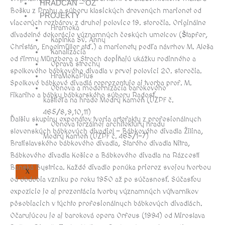
HRADČAN – OZ
Bošku z Prahy a súboru klasických drevených marionet od
PROJEKTY
viacerých rezbárov z druhej polovice 19. storočia. Originálne
Hramoka
divadelné dekorácie významných českých umelcov (Štapfer,
Kaplnka Sv. Anny
Christán, Engelmüller atď.) a marionety podľa návrhov M. Aleša
Kanalizácia
od firmy Münzberg a Stroch dopĺňajú ukážku rodinného a
Oprava strechy
spolkového bábkového divadla v prvej polovici 20. storočia.
HraMoKaPlus
Spolkové bábkové divadlá reprezentuje aj tvorba prof. M.
Obnova a modernizácia barokového
Fikariho a bábky bábkarského súboru Radosť.
kaštieľa na hrade Modrý Kameň (ÚZPF č.
465/8,9,10,11)
Ďalšiu skupinu exponátov tvoria artefakty z profesionálnych
Obnova torzálnej architektúry hradu
slovenských bábkových divadiel – Bábkového divadla Žilina,
Modrý Kameň (ÚZPF č. 465/1-7)
Bratislavského bábkového divadla, Starého divadla Nitra,
Bábkového divadla Košice a Bábkového divadla na Rázcestí
Banská Bystrica. Každé divadlo ponúka prierez svojou tvorbou
X
od obdobia vzniku po roku 1950 až po súčasnosť. Súčasťou
expozície je aj prezentácia tvorby významných výtvarníkov
pôsobiacich v týchto profesionálnych bábkových divadlách.
Očarujúcou je aj baroková opera Orfeus (1994) od Miroslava