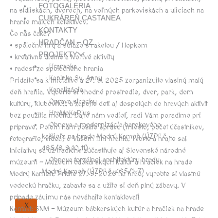
FOTOGALÉRIA
na sídliskách, dvoroch, na voľných parkoviskách a uliciach na
CUKRÁREŇ CASTANEA
hranie malých kolektívov.
KONTAKTY
Čo nás čaká?
HRADČAN – OZ
• spoločné hry a súťaže s raketou / Hopkom
PROJEKTY
• kreatívne dielne a tvorivé aktivity
Hramoka
• radosť zo spoločného hrania
Kaplnka Sv. Anny
Pridajte sa k iniciatíve a 27. 9. 2025 zorganizujte vlastný malý
Kanalizácia
deň hrania. Vyberte si vhodné prostredie, dvor, park, dom
Oprava strechy
kultúry, klubovňu… a zapojte deti aj dospelých do hravých aktivít
HraMoKaPlus
bez použitia mobilu. Dajte nám vedieť, radi Vám poradíme pri
Obnova a modernizácia barokového
príprave. Potom nám pošlite správu (miesto, počet účastníkov,
kaštieľa na hrade Modrý Kameň (ÚZPF č.
fotografie, videá) o Vašom Dni hrania. Tvorte a hrajte sa!
465/8,9,10,11)
Iniciatívy sa už tradične zúčastňuje aj Slovenské národné
Obnova torzálnej architektúry hradu
múzeum – Múzeum bábkarských kultúr a hračiek na hrade
Modrý Kameň (ÚZPF č. 465/1-7)
Modrý Kameň. Príďte 27. 9. 2025 na hrad, vyrobte si vlastnú
vedeckú hračku, zabavte sa a užite si deň plný zábavy. V
prípade záujmu nás neváhajte kontaktovať!
X
Kontakt: SNM – Múzeum bábkarských kultúr a hračiek na hrade