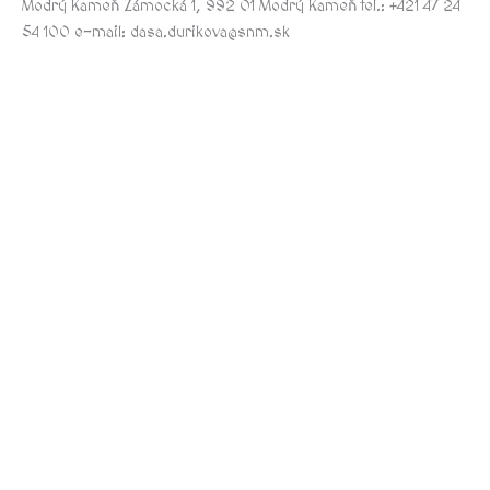
Modrý Kameň Zámocká 1, 992 01 Modrý Kameň tel.: +421 47 24
54 100 e-mail: dasa.durikova@snm.sk