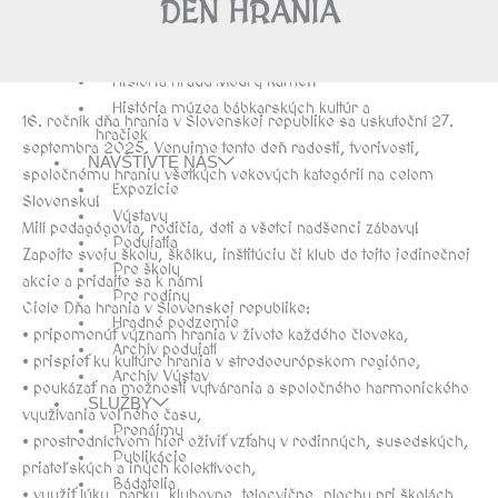
Kontakty
DEŇ HRANIA
Návštevnícky poriadok
O NÁS
História hradu Modrý Kameň
História múzea bábkarských kultúr a
16. ročník dňa hrania v Slovenskej republike sa uskutoční 27.
hračiek
septembra 2025. Venujme tento deň radosti, tvorivosti,
NAVŠTÍVTE NÁS
spoločnému hraniu všetkých vekových kategórií na celom
Expozície
Slovensku!
Výstavy
Milí pedagógovia, rodičia, deti a všetci nadšenci zábavy!
Podujatia
Zapojte svoju školu, škôlku, inštitúciu či klub do tejto jedinečnej
Pre školy
akcie a pridajte sa k nám!
Pre rodiny
Ciele Dňa hrania v Slovenskej republike:
Hradné podzemie
• pripomenúť význam hrania v živote každého človeka,
Archív podujatí
• prispieť ku kultúre hrania v stredoeurópskom regióne,
Archív Výstav
• poukázať na možnosti vytvárania a spoločného harmonického
SLUŽBY
využívania voľného času,
Prenájmy
• prostredníctvom hier oživiť vzťahy v rodinných, susedských,
Publikácie
priateľských a iných kolektívoch,
Bádatelia
• využiť lúky, parky, klubovne, telocvične, plochy pri školách,