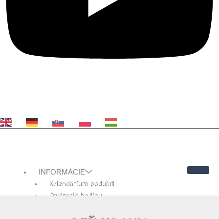
EN
DE
SK
PL
HU
INFORMÁCIE
Kalendárium podujatí
Otváracie hodiny
Cenník