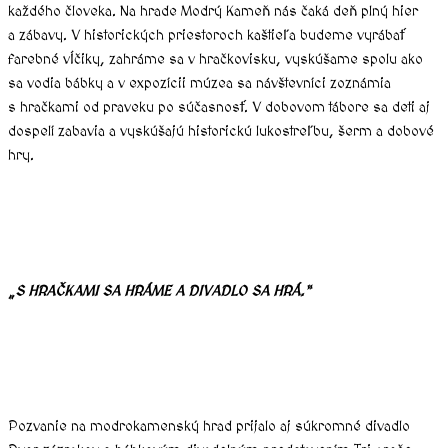
každého človeka. Na hrade Modrý Kameň nás čaká deň plný hier
a zábavy. V historických priestoroch kaštieľa budeme vyrábať
farebné vĺčiky, zahráme sa v hračkovisku, vyskúšame spolu ako
sa vodia bábky a v expozícii múzea sa návštevníci zoznámia
s hračkami od praveku po súčasnosť. V dobovom tábore sa deti aj
dospelí zabavia a vyskúšajú historickú lukostreľbu, šerm a dobové
hry.
„S HRAČKAMI SA HRÁME A DIVADLO SA HRÁ.“
Pozvanie na modrokamenský hrad prijalo aj súkromné divadlo