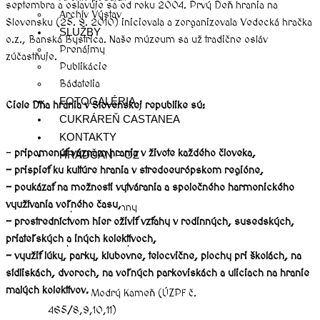
septembra a oslavuje sa od roku 2004. Prvý Deň hrania na
Archív Výstav
Slovensku (25. 9. 2010) iniciovala a zorganizovala Vedecká hračka
SLUŽBY
o.z., Banská Bystrica. Naše múzeum sa už tradične osláv
Prenájmy
zúčastňuje.
Publikácie
Bádatelia
FOTOGALÉRIA
Ciele Dňa hrania v Slovenskej republike sú:
CUKRÁREŇ CASTANEA
KONTAKTY
–
pripomenúť význam hrania v živote každého človeka,
HRADČAN – OZ
– prispieť ku kultúre hrania v stredoeurópskom regióne,
PROJEKTY
– poukázať na možnosti vytvárania a spoločného harmonického
Hramoka
využívania voľného času,
Kaplnka Sv. Anny
– prostredníctvom hier oživiť vzťahy v rodinných, susedských,
Kanalizácia
priateľských a iných kolektívoch,
Oprava strechy
– využiť lúky, parky, klubovne, telocvične, plochy pri školách, na
HraMoKaPlus
sídliskách, dvoroch, na voľných parkoviskách a uliciach na hranie
Obnova a modernizácia barokového kaštieľa
malých kolektívov.
na hrade Modrý Kameň (ÚZPF č.
465/8,9,10,11)