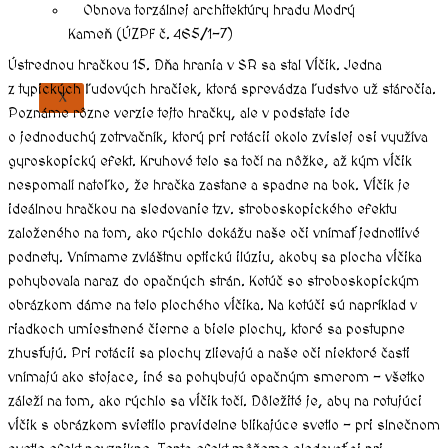
Obnova torzálnej architektúry hradu Modrý
Kameň (ÚZPF č. 465/1-7)
Ústrednou hračkou 15. Dňa hrania v SR sa stal Vĺčik. Jedna
z typických ľudových hračiek, ktorá sprevádza ľudstvo už stáročia.
X
Poznáme rôzne verzie tejto hračky, ale v podstate ide
o jednoduchý zotrvačník, ktorý pri rotácii okolo zvislej osi využíva
gyroskopický efekt. Kruhové telo sa točí na nôžke, až kým vĺčik
nespomalí natoľko, že hračka zastane a spadne na bok. Vĺčik je
ideálnou hračkou na sledovanie tzv. stroboskopického efektu
založeného na tom, ako rýchlo dokážu naše oči vnímať jednotlivé
podnety. Vnímame zvláštnu optickú ilúziu, akoby sa plocha vĺčika
pohybovala naraz do opačných strán. Kotúč so stroboskopickým
obrázkom dáme na telo plochého vĺčika. Na kotúči sú napríklad v
riadkoch umiestnené čierne a biele plochy, ktoré sa postupne
zhusťujú. Pri rotácii sa plochy zlievajú a naše oči niektoré časti
vnímajú ako stojace, iné sa pohybujú opačným smerom – všetko
záleží na tom, ako rýchlo sa vĺčik točí. Dôležité je, aby na rotujúci
vĺčik s obrázkom svietilo pravidelne blikajúce svetlo – pri slnečnom