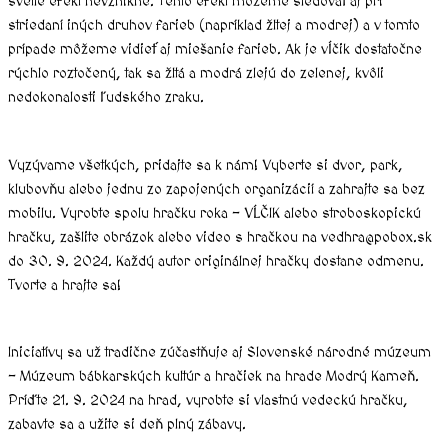
svetle efekt nevznikne. Tento efekt môžeme sledovať aj pri
striedaní iných druhov farieb (napríklad žltej a modrej) a v tomto
prípade môžeme vidieť aj miešanie farieb. Ak je vĺčik dostatočne
rýchlo roztočený, tak sa žltá a modrá zlejú do zelenej, kvôli
nedokonalosti ľudského zraku.
Vyzývame všetkých, pridajte sa k nám! Vyberte si dvor, park,
klubovňu alebo jednu zo zapojených organizácií a zahrajte sa bez
mobilu. Vyrobte spolu hračku roka – VĹČIK alebo stroboskopickú
hračku, zašlite obrázok alebo video s hračkou na vedhra@pobox.sk
do 30. 9. 2024. Každý autor originálnej hračky dostane odmenu.
Tvorte a hrajte sa!
Iniciatívy sa už tradične zúčastňuje aj Slovenské národné múzeum
– Múzeum bábkarských kultúr a hračiek na hrade Modrý Kameň.
Príďte 21. 9. 2024 na hrad, vyrobte si vlastnú vedeckú hračku,
zabavte sa a užite si deň plný zábavy.