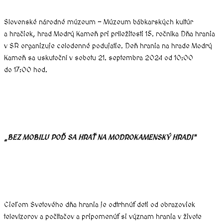
Slovenské národné múzeum – Múzeum bábkarských kultúr
a hračiek, hrad Modrý Kameň pri príležitosti 15. ročníka Dňa hrania
v SR organizuje celodenné podujatie. Deň hrania na hrade Modrý
Kameň sa uskutoční v sobotu 21. septembra 2024 od 10:00
do 17:00 hod.
„BEZ MOBILU POĎ SA HRAŤ NA MODROKAMENSKÝ HRAD!“
Cieľom Svetového dňa hrania je odtrhnúť deti od obrazoviek
televízorov a počítačov a pripomenúť si význam hrania v živote