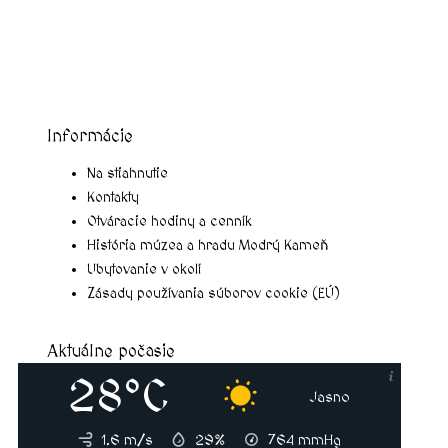
Informácie
Menu
Na stiahnutie
Kontakty
Otváracie hodiny a cenník
História múzea a hradu Modrý Kameň
Ubytovanie v okolí
Zásady používania súborov cookie (EÚ)
Aktuálne počasie
28°C
Jasno
1.6 m/s
29%
764
mmHg