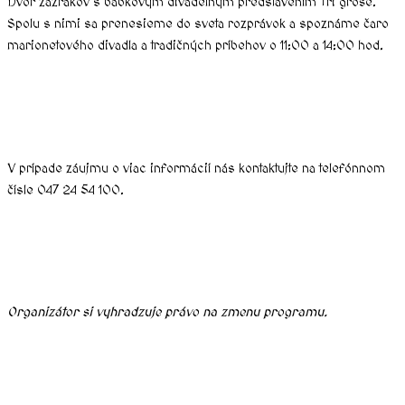
Dvor zázrakov s bábkovým divadelným predstavením Tri groše.
Spolu s nimi sa prenesieme do sveta rozprávok a spoznáme čaro
marionetového divadla a tradičných príbehov o 11:00 a 14:00 hod.
V prípade záujmu o viac informácií nás kontaktujte na telefónnom
čísle 047 24 54 100.
Organizátor si vyhradzuje právo na zmenu programu.