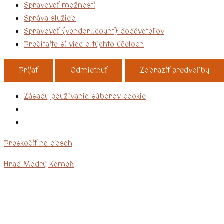
Spravovať možnosti
Správa služieb
Spravovať {vendor_count} dodávateľov
Prečítajte si viac o týchto účeloch
Prijať
Odmietnuť
Zobraziť predvoľby
Zásady používania súborov cookie
Preskočiť na obsah
Hrad Modrý Kameň