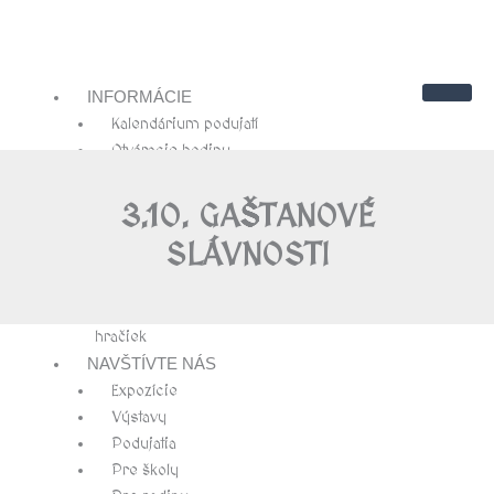
INFORMÁCIE
Kalendárium podujatí
Otváracie hodiny
Cenník
Kontakty
3.10. GAŠTANOVÉ
Návštevnícky poriadok
SLÁVNOSTI
O NÁS
História hradu Modrý Kameň
História múzea bábkarských kultúr a
hračiek
NAVŠTÍVTE NÁS
Expozície
Výstavy
Podujatia
Pre školy