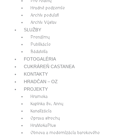
Pre rodiny
Hradné podzemie
Archív podujatí
Archív Výstav
SLUŽBY
Prenájmy
Publikácie
Bádatelia
FOTOGALÉRIA
CUKRÁREŇ CASTANEA
KONTAKTY
HRADČAN – OZ
PROJEKTY
Hramoka
Kaplnka Sv. Anny
Kanalizácia
Oprava strechy
HraMoKaPlus
Obnova a modernizácia barokového