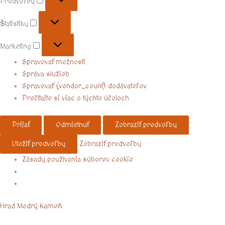
Predvoľby
Štatistiky
Marketing
Spravovať možnosti
Správa služieb
Spravovať {vendor_count} dodávateľov
Prečítajte si viac o týchto účeloch
Prijať
Odmietnuť
Zobraziť predvoľby
Uložiť predvoľby
Zobraziť predvoľby
Zásady používania súborov cookie
Menu
Hrad Modrý Kameň