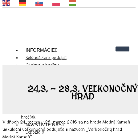
EN
DE
SK
PL
HU
INFORMÁCIE
Kalendárium podujatí
Otváracie hodiny
Cenník
Kontakty
24.3. – 28.3. VEĽKONOČNÝ
Návštevnícky poriadok
HRAD
O NÁS
História hradu Modrý Kameň
História múzea bábkarských kultúr a
hračiek
V dňoch 24. marca – 28. marca 2016 sa na hrade Modrý Kameň
NAVŠTÍVTE NÁS
uskutoční veľkonočné podujatie s názvom „Veľkonočný hrad
Expozície
Modrý Kameň“.