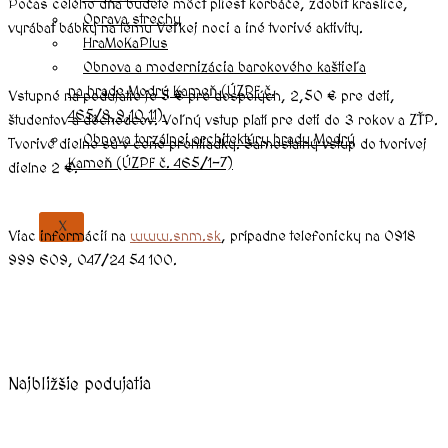
Počas celého dňa budete môcť pliesť korbáče, zdobiť kraslice,
Oprava strechy
vyrábať bábky na tému Veľkej noci a iné tvorivé aktivity.
HraMoKaPlus
Obnova a modernizácia barokového kaštieľa
na hrade Modrý Kameň (ÚZPF č.
Vstupné na podujatie je 5 € pre dospelých, 2,50 € pre deti,
465/8,9,10,11)
študentov a dôchodcov. Voľný vstup platí pre deti do 3 rokov a ZŤP.
Obnova torzálnej architektúry hradu Modrý
Tvorivé dielne sú v cene prehliadky. Samostatný vstup do tvorivej
Kameň (ÚZPF č. 465/1-7)
dielne 2 €.
X
Viac informácií na
www.snm.sk
, prípadne telefonicky na 0918
999 609, 047/24 54 100.
Najbližšie podujatia