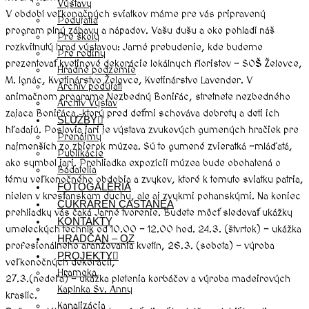
Výstavy
V období veľkonočných sviatkov máme pre vás pripravený
Podujatia
program plný zábavy a nápadov. Vašu dušu a oko pohladí náš
Pre školy
rozkvitnutý hrad výstavou: Jarné prebudenie, kde budeme
Pre rodiny
prezentovať kvetinové dekorácie lokálnych floristov – SOŠ Želovce,
Hradné podzemie
M. Ignác, Kvetinárstvo Želovce, Kvetinárstvo Lavender. V
Archív podujatí
animačnom programe Nezbedný Bonifác, stretnete nezbedného
Archív Výstav
zajaca Bonifáca, ktorý pred deťmi schováva dobroty a deti ich
SLUŽBY
hľadajú. Poslovia jari je výstava zvukových gumených hračiek pre
Prenájmy
najmenších zo zbierok múzea. Sú to gumené zvieratká –mláďatá,
Publikácie
ako symbol jari. Prehliadka expozícií múzea bude obohatená o
Bádatelia
tému veľkonočného obdobia a zvykov, ktoré k tomuto sviatku patria,
FOTOGALÉRIA
nielen v kresťanskom duchu, ale aj zvykmi pohanskými. Na koniec
CUKRÁREŇ CASTANEA
prehliadky vás čaká Jarné tvorenie. Budete môcť sledovať ukážky
KONTAKTY
umeleckých techník od 10.00 – 12.00 hod. 24.3. (štvrtok) – ukážka
HRADČAN – OZ
profesionálneho aranžovania kvetín, 26.3. (sobota) – výroba
PROJEKTY
veľkonočných dekorácií,
Hramoka
27.3.(nedeľa) – ukážka pletenia korbáčov a výroba madeirových
Kaplnka Sv. Anny
kraslíc.
Kanalizácia