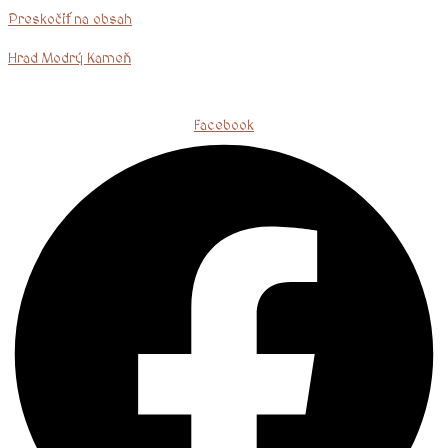
Preskočiť na obsah
Hrad Modrý Kameň
Facebook