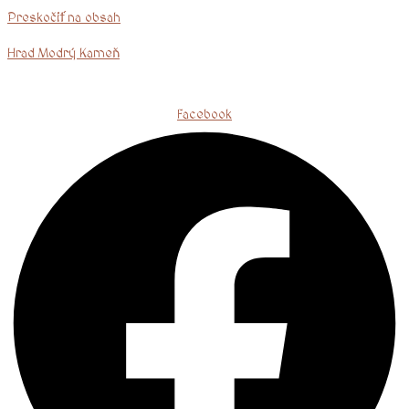
Preskočiť na obsah
Hrad Modrý Kameň
Facebook