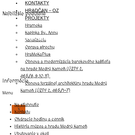
KONTAKTY
HRADČAN – OZ
Najbližšie podujatia
PROJEKTY
Hramoka
Kaplnka Sv. Anny
august, 2026
Kanalizácia
Oprava strechy
HraMoKaPlus
Obnova a modernizácia barokového kaštieľa
na hrade Modrý Kameň (ÚZPF č.
465/8,9,10,11)
Informácie
Obnova torzálnej architektúry hradu Modrý
Kameň (ÚZPF č. 465/1-7)
Menu
Na stiahnutie
X
Kontakty
Otváracie hodiny a cenník
História múzea a hradu Modrý Kameň
Ubytovanie v okolí