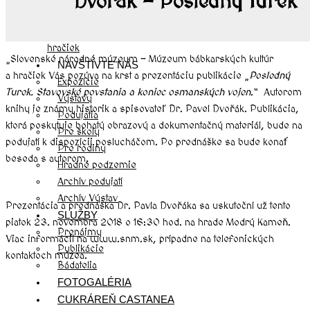
Dvořák – Posledný turek
História hradu Modrý Kameň
História múzea bábkarských kultúr a
hračiek
„Slovenské národné múzeum – Múzeum bábkarských kultúr
NAVŠTÍVTE NÁS
a hračiek Vás pozýva na krst a prezentáciu publikácie „
Posledný
Expozície
Turek. Stavovské povstania a koniec osmanských vojen
.“ Autorom
Výstavy
knihy je známy historik a spisovateľ Dr. Pavel Dvořák. Publikácia,
Podujatia
ktorá poskytuje bohatý obrazový a dokumentačný materiál, bude na
Pre školy
podujatí k dispozícii poslucháčom. Po prednáške sa bude konať
Pre rodiny
beseda s autorom.
Hradné podzemie
Archív podujatí
Archív Výstav
Prezentácia a prednáška Dr. Pavla Dvořáka sa uskutoční už tento
SLUŽBY
piatok 23. novembra 2018 o 16:30 hod. na hrade Modrý Kameň.
Prenájmy
Viac informácií na www.snm.sk, prípadne na telefonických
Publikácie
kontaktoch múzea.
Bádatelia
FOTOGALÉRIA
CUKRÁREŇ CASTANEA