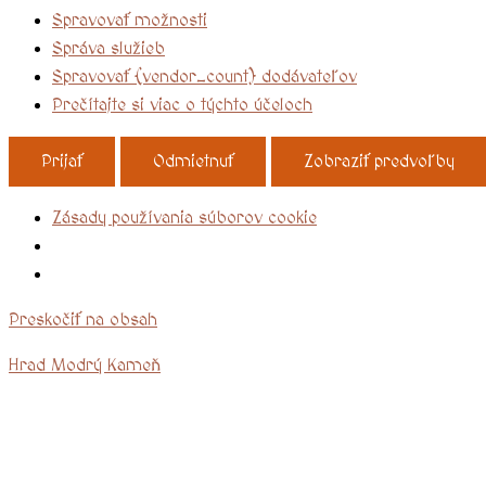
Spravovať možnosti
Správa služieb
Spravovať {vendor_count} dodávateľov
Prečítajte si viac o týchto účeloch
Prijať
Odmietnuť
Zobraziť predvoľby
Zásady používania súborov cookie
Preskočiť na obsah
Hrad Modrý Kameň