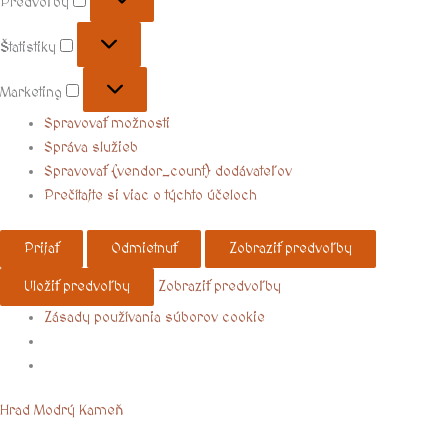
Predvoľby
Štatistiky
Marketing
Spravovať možnosti
Správa služieb
Spravovať {vendor_count} dodávateľov
Prečítajte si viac o týchto účeloch
Prijať
Odmietnuť
Zobraziť predvoľby
Uložiť predvoľby
Zobraziť predvoľby
Zásady používania súborov cookie
Menu
Hrad Modrý Kameň