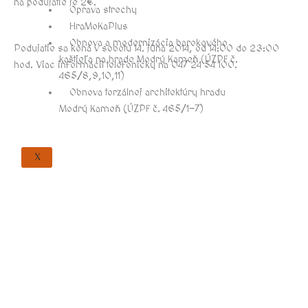
na podujatie je 2€.
Oprava strechy
HraMoKaPlus
Obnova a modernizácia barokového
Podujatie sa koná v sobotu 14. júna 2014, od 14:00 do 23:00
kaštieľa na hrade Modrý Kameň (ÚZPF č.
hod. Viac informácií telefonicky na 047 24 54 100.
465/8,9,10,11)
Obnova torzálnej architektúry hradu
Modrý Kameň (ÚZPF č. 465/1-7)
X