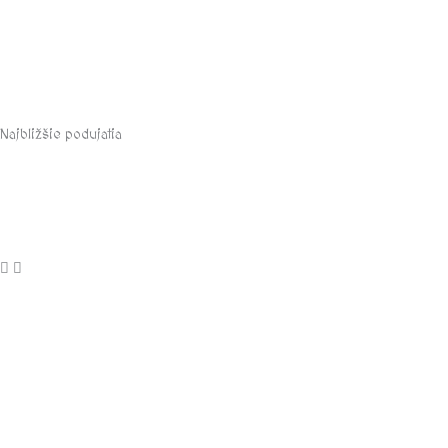
Najbližšie podujatia
august, 2026
Informácie
Na stiahnutie
Kontakty
Otváracie hodiny a cenník