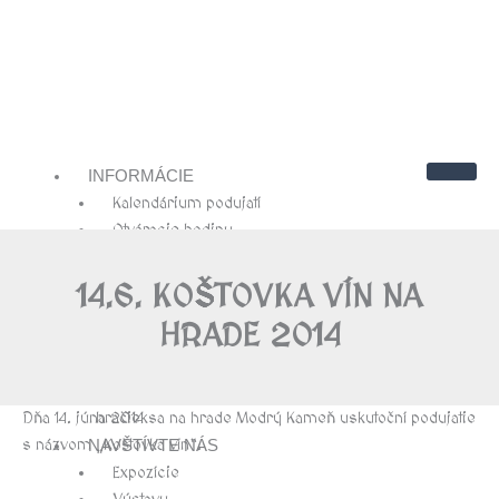
INFORMÁCIE
Kalendárium podujatí
Otváracie hodiny
Cenník
Kontakty
14.6. KOŠTOVKA VÍN NA
Návštevnícky poriadok
HRADE 2014
O NÁS
História hradu Modrý Kameň
História múzea bábkarských kultúr a
Dňa 14. júna 2014 sa na hrade Modrý Kameň uskutoční podujatie
hračiek
s názvom „Koštovka vín“.
NAVŠTÍVTE NÁS
Expozície