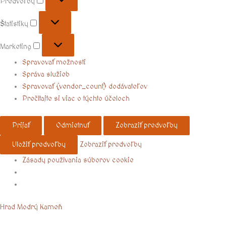
Predvoľby
Štatistiky
Marketing
Spravovať možnosti
Správa služieb
Spravovať {vendor_count} dodávateľov
Prečítajte si viac o týchto účeloch
Prijať
Odmietnuť
Zobraziť predvoľby
Uložiť predvoľby
Zobraziť predvoľby
Zásady používania súborov cookie
Menu
Hrad Modrý Kameň