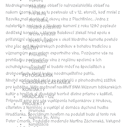
Výstavy
Modrokamenská vínna oblasť je najrozsiahlejšia oblasť na
Podujatia
našom území. Víno sa tu pestovalo už v 12. storočí, keď mnísi z
Pre školy
Bzovíka mali dostávať 2 okovy vína z Plachtiniec. Jedna z
Pre rodiny
najstarších zmienok o Modrom Kameni z roku 1290 popisuje
Hradné podzemie
dedičské konanie, v ktorom Balašovci získali hrad spolu s
Archív podujatí
priľahlými vinicami. Dodnes v okolí Modrého Kameňa pestuje
Archív Výstav
víno viac než 14 vinárskych podnikov s bohatou tradíciou a
SLUŽBY
významným percentom exportného vína. Pozývame vás na
Prenájmy
prehliadku pestovateľov vína z regiónu spojenú s ich
Publikácie
ochutnávkou. Pochutiť si budete môcť na špecialitách a
Bádatelia
drobnostiach, ktoré k vínu neodmysliteľne patria.
FOTOGALÉRIA
Mnohé sprievodné akcie sa postarajú o plnohodnotný zážitok
CUKRÁREŇ CASTANEA
pre každého. Máte možnosť navštíviť SNM Múzeum bábkarských
KONTAKTY
kultúr a hračiek aj divadelné tvorivé dielne priamo v kaštieli.
HRADČAN – OZ
Pripravili sme pre vás vystúpenia heligonkárov z Hrušova,
PROJEKTY
citaristov z Neniniec a vystúpi aj domáca dychová hudba
Hramoka
Hradčianka. Špeciálnym hosťom na podujatí bude aj tento rok
Kaplnka Sv. Anny
Peter Cmorik. Podujatie moderuje Martina Záchenská. Vstupné
Kanalizácia